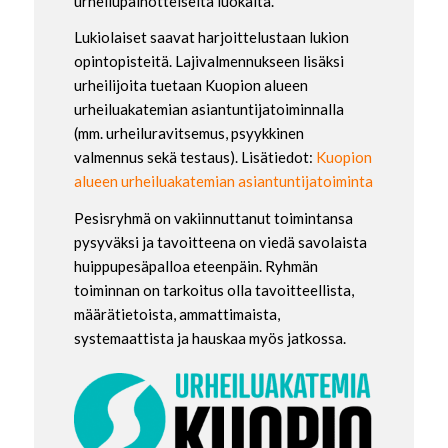
urheilupainotteiselta luokalta.
Lukiolaiset saavat harjoittelustaan lukion
opintopisteitä. Lajivalmennukseen lisäksi
urheilijoita tuetaan Kuopion alueen
urheiluakatemian asiantuntijatoiminnalla
(mm. urheiluravitsemus, psyykkinen
valmennus sekä testaus). Lisätiedot:
Kuopion
alueen urheiluakatemian asiantuntijatoiminta
Pesisryhmä on vakiinnuttanut toimintansa
pysyväksi ja tavoitteena on viedä savolaista
huippupesäpalloa eteenpäin. Ryhmän
toiminnan on tarkoitus olla tavoitteellista,
määrätietoista, ammattimaista,
systemaattista ja hauskaa myös jatkossa.