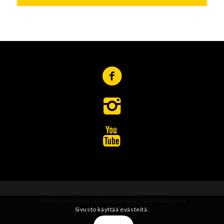
© Siilinjärven Pesis ry | Mantunkuja 2, 71800 Siilinjärvi |
Sivusto käyttää evästeitä.
toimisto@siipe.fi