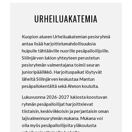
URHEILUAKATEMIA
Kuopion alueen Urheiluakatemian pesisryhmä
antaa lisää harjoittelumahdollisuuksia
huipulle tähtääville nuorille pesäpalloilijoille.
Siilinjärven lukion yhteyteen perustetun
pesisryhmän valmentajana toimii seuran
junioripäällikkö. Harjoituspaikat löytyvät
läheltä Siilinjärven keskustaa Mantun
pesäpallokentältä sekä Ahmon koululta.
Lukuvuonna 2026-2027 lukiosta koostuvan
ryhmän pesäpalloilijat harjoittelevat
tiistaisin, keskiviikkoisin ja perjantaisin oman
lajivalmennusryhmän mukana. Mukana voi
olla myös pesäpalloilijoita yläkoulusta