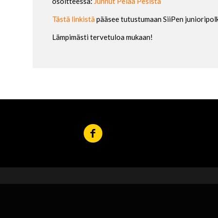
osoitteessa:
Junnut Pelaa Pesistä
Tästä linkistä
pääsee tutustumaan SiiPen junioripol
Lämpimästi tervetuloa mukaan!