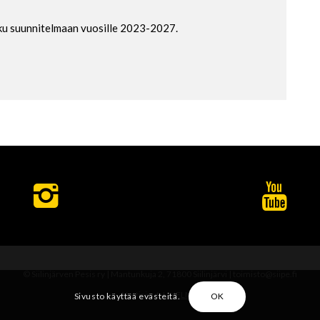
ku suunnitelmaan vuosille 2023-2027.
© Siilinjärven Pesis ry | Mantunkuja 2, 71800 Siilinjärvi | toimisto@siipe.fi
Nettisivut:
UNELMA
Sivusto käyttää evästeitä.
OK