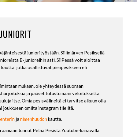
 JUNIORIT
äjänteisestä juniorityöstään. Siilinjärven Pesiksellä
nioreista B-junioreihin asti. SiiPessä voit aloittaa
kautta, jotka osallistuvat pienpesikseen eli
toimintaan mukaan, ole yhteydessä suoraan
sharjoituksia ja pääset tutustumaan veloituksetta
luja itse. Omia pesisvälineitä ei tarvitse alkuun olla
i joukkueen omilta instagram tileiltä.
lenterin
ja
nimenhuudon
kautta.
euraamaan Junnut Pelaa Pesistä Youtube-kanavalla