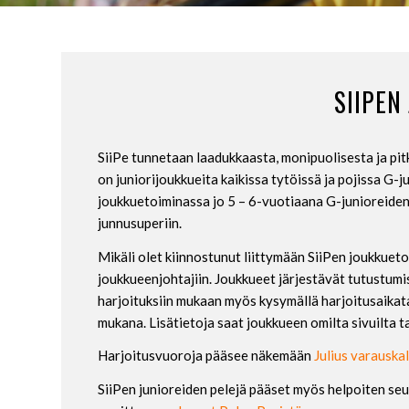
SIIPEN
SiiPe tunnetaan laadukkaasta, monipuolisesta ja pitk
on juniorijoukkueita kaikissa tytöissä ja pojissa G-ju
joukkuetoiminassa jo 5 – 6-vuotiaana G-junioreiden 
junnusuperiin.
Mikäli olet kiinnostunut liittymään SiiPen joukkue
joukkueenjohtajiin. Joukkueet järjestävät tutustumi
harjoituksiin mukaan myös kysymällä harjoitusaikatau
mukana. Lisätietoja saat joukkueen omilta sivuilta ta
Harjoitusvuoroja pääsee näkemään
Julius varauska
SiiPen junioreiden pelejä pääset myös helpoiten s