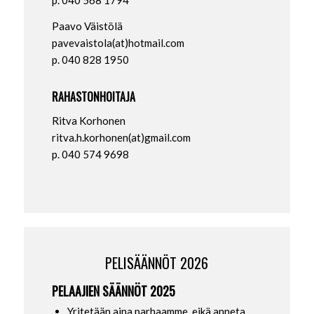
p. 040 568 1794
Paavo Väistölä
pavevaistola(at)hotmail.com
p. 040 828 1950
RAHASTONHOITAJA
Ritva Korhonen
ritva.h.korhonen(at)gmail.com
p. 040 574 9698
PELISÄÄNNÖT 2026
PELAAJIEN SÄÄNNÖT 2025
Yritetään aina parhaamme, eikä anneta