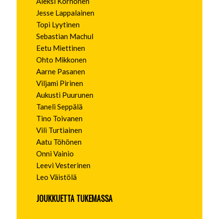
Aleksi Korhonen
Jesse Lappalainen
Topi Lyytinen
Sebastian Machul
Eetu Miettinen
Ohto Mikkonen
Aarne Pasanen
Viljami Pirinen
Aukusti Puurunen
Taneli Seppälä
Tino Toivanen
Vili Turtiainen
Aatu Töhönen
Onni Vainio
Leevi Vesterinen
Leo Väistölä
JOUKKUETTA TUKEMASSA