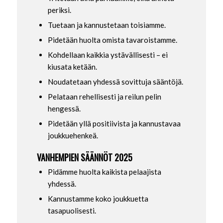
periksi.
Tuetaan ja kannustetaan toisiamme.
Pidetään huolta omista tavaroistamme.
Kohdellaan kaikkia ystävällisesti – ei
kiusata ketään.
Noudatetaan yhdessä sovittuja sääntöjä.
Pelataan rehellisesti ja reilun pelin
hengessä.
Pidetään yllä positiivista ja kannustavaa
joukkuehenkeä.
VANHEMPIEN SÄÄNNÖT 2025
Pidämme huolta kaikista pelaajista
yhdessä.
Kannustamme koko joukkuetta
tasapuolisesti.