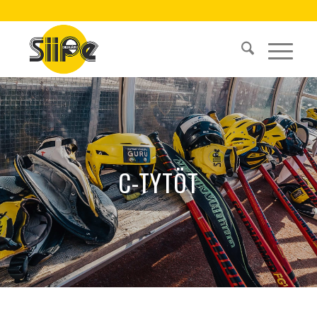
C-TYTÖT