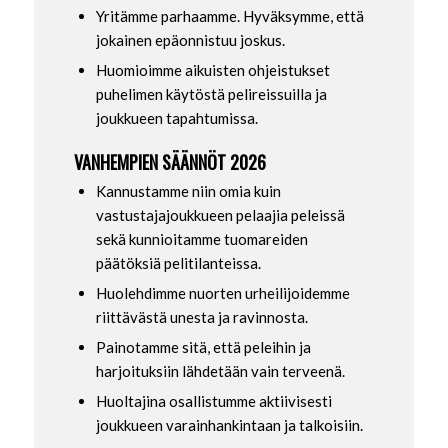
Yritämme parhaamme. Hyväksymme, että
jokainen epäonnistuu joskus.
Huomioimme aikuisten ohjeistukset
puhelimen käytöstä pelireissuilla ja
joukkueen tapahtumissa.
VANHEMPIEN SÄÄNNÖT 2026
Kannustamme niin omia kuin
vastustajajoukkueen pelaajia peleissä
sekä kunnioitamme tuomareiden
päätöksiä pelitilanteissa.
Huolehdimme nuorten urheilijoidemme
riittävästä unesta ja ravinnosta.
Painotamme sitä, että peleihin ja
harjoituksiin lähdetään vain terveenä.
Huoltajina osallistumme aktiivisesti
joukkueen varainhankintaan ja talkoisiin.