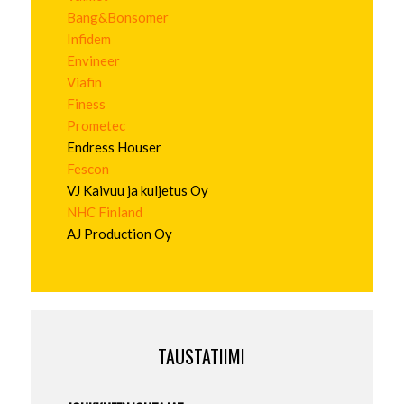
Bang&Bonsomer
Infidem
Envineer
Viafin
Finess
Prometec
Endress Houser
Fescon
VJ Kaivuu ja kuljetus Oy
NHC Finland
AJ Production Oy
TAUSTATIIMI