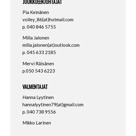
JOUKKUEENJOHTAJAT
Pia Keinänen
volley_86(at)hotmail.com
p. 040 846 5755
Milla Jalonen
milla.jalonen(at)outlook.com
p. 045 633 2185
Mervi Räisänen
p.050 543 6223
VALMENTAJAT
Hanna Lyytinen
hannalyytinen79(at)gmail.com
p. 040 738 9556
Mikko Larinen