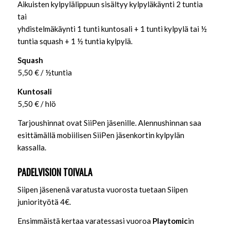
Aikuisten kylpylälippuun sisältyy kylpyläkäynti 2 tuntia
tai
yhdistelmäkäynti 1 tunti kuntosali + 1 tunti kylpylä tai ½
tuntia squash + 1 ½ tuntia kylpylä.
Squash
5,50 € / ½tuntia
Kuntosali
5,50 € / hlö
Tarjoushinnat ovat SiiPen jäsenille. Alennushinnan saa
esittämällä mobiilisen SiiPen jäsenkortin kylpylän
kassalla.
PADELVISION TOIVALA
Siipen jäsenenä varatusta vuorosta tuetaan Siipen
juniorityötä 4€.
Ensimmäistä kertaa varatessasi vuoroa
Playtomic
in