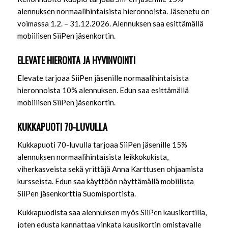
alennuksen normaalihintaisista hieronnoista. Jäsenetu on
voimassa 1.2. – 31.12.2026. Alennuksen saa esittämällä
mobiilisen SiiPen jäsenkortin.
ELEVATE HIERONTA JA HYVINVOINTI
Elevate tarjoaa SiiPen jäsenille normaalihintaisista
hieronnoista 10% alennuksen. Edun saa esittämällä
mobiilisen SiiPen jäsenkortin.
KUKKAPUOTI 70-LUVULLA
Kukkapuoti 70-luvulla tarjoaa SiiPen jäsenille 15%
alennuksen normaalihintaisista leikkokukista,
viherkasveista sekä yrittäjä Anna Karttusen ohjaamista
kursseista. Edun saa käyttöön näyttämällä mobiilista
SiiPen jäsenkorttia Suomisportista.
Kukkapuodista saa alennuksen myös SiiPen kausikortilla,
joten edusta kannattaa vinkata kausikortin omistavalle