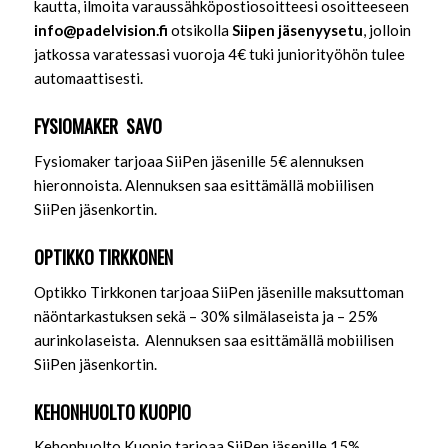
kautta, ilmoita varaussähköpostiosoitteesi osoitteeseen
info@padelvision.fi
otsikolla
Siipen jäsenyysetu
, jolloin
jatkossa varatessasi vuoroja 4€ tuki juniorityöhön tulee
automaattisesti.
FYSIOMAKER SAVO
Fysiomaker tarjoaa SiiPen jäsenille 5€ alennuksen
hieronnoista. Alennuksen saa esittämällä mobiilisen
SiiPen jäsenkortin.
OPTIKKO TIRKKONEN
Optikko Tirkkonen tarjoaa SiiPen jäsenille maksuttoman
näöntarkastuksen sekä – 30% silmälaseista ja – 25%
aurinkolaseista. Alennuksen saa esittämällä mobiilisen
SiiPen jäsenkortin.
KEHONHUOLTO KUOPIO
Kehonhuolto Kuopio tarjoaa SiiPen jäsenille 15%