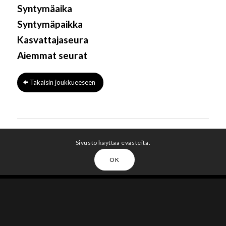
Syntymäaika
Syntymäpaikka
Kasvattajaseura
Aiemmat seurat
Takaisin joukkueeseen
Sivusto käyttää evästeitä.
OK