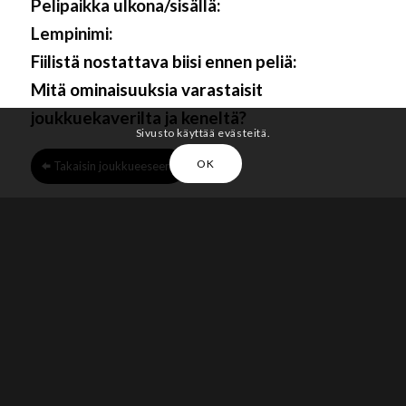
Pelipaikka ulkona/sisällä:
Lempinimi:
Fiilistä nostattava biisi ennen peliä:
Mitä ominaisuuksia varastaisit
joukkuekaverilta ja keneltä?
Sivusto käyttää evästeitä.
OK
Takaisin joukkueeseen