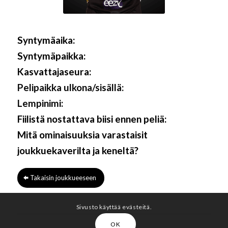
Syntymäaika:
Syntymäpaikka:
Kasvattajaseura:
Pelipaikka ulkona/sisällä:
Lempinimi:
Fiilistä nostattava biisi ennen peliä:
Mitä ominaisuuksia varastaisit
joukkuekaverilta ja keneltä?
Takaisin joukkueeseen
Sivusto käyttää evästeitä.
OK