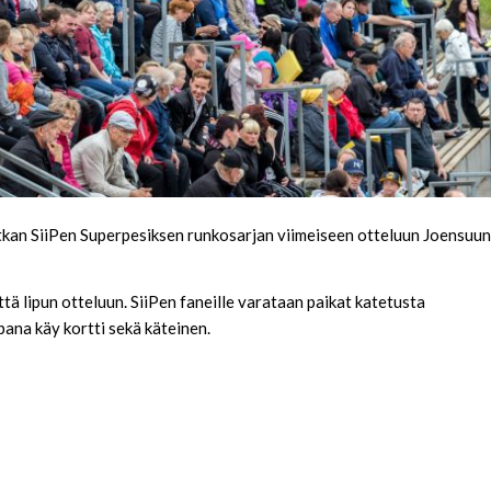
matkan SiiPen Superpesiksen runkosarjan viimeiseen otteluun Joensuun
ttä lipun otteluun. SiiPen faneille varataan paikat katetusta
ana käy kortti sekä käteinen.