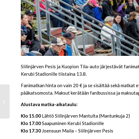
Siilinjärven Pesis ja Kuopion Tila-auto järjestävät fani
Kerubi Stadionille tiistaina 13.8.
Fanimatkan hinta on vain 20 € ja se sisältää sekä matkat e
pääkatsomosta. Maksut kerätään fanibussissa ja maksutap
Seinäjoki ratkaisi
Alustava matka-aikataulu:
viimeisissä vuoroissa
Klo 15.00
Lähtö Siilinjärven Mantulta (Mantunkuja 2)
Klo 17.00
Saapuminen Kerubi Stadionille
Klo 17.30
Joensuun Maila – Siilinjärven Pesis