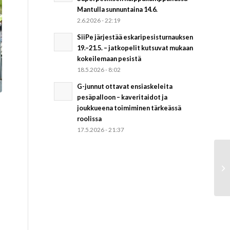
Mantulla sunnuntaina 14.6.
2.6.2026 - 22:19
SiiPe järjestää eskaripesisturnauksen
19.–21.5. – jatkopelit kutsuvat mukaan
kokeilemaan pesistä
18.5.2026 - 8:02
G-junnut ottavat ensiaskeleita
pesäpalloon – kaveritaidot ja
joukkueena toimiminen tärkeässä
roolissa
17.5.2026 - 21:37