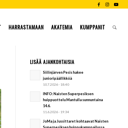
T
HARRASTAMAAN
AKATEMIA
KUMPPANIT
LISÄÄ AJANKOHTAISIA
.
Siilinjärven Pesis hakee
junioripäällikköä
10.7.2026 - 18:40
INFO: Naisten Superpesiksen
huippuottelu Mantulla sunnuntaina
14.6.
11.6.2026 - 19:34
JoMa ja Jussittaret kohtaavat Naisten
Superpesiksen huippukamppailussa