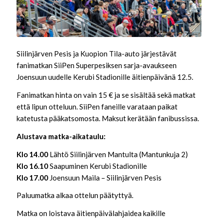
Siilinjärven Pesis ja Kuopion Tila-auto järjestävät
fanimatkan SiiPen Superpesiksen sarja-avaukseen
Joensuun uudelle Kerubi Stadionille äitienpäivänä 12.5.
Fanimatkan hinta on vain 15 € ja se sisältää sekä matkat
että lipun otteluun. SiiPen faneille varataan paikat
katetusta pääkatsomosta. Maksut kerätään fanibussissa.
Alustava matka-aikataulu:
Klo 14.00
Lähtö Siilinjärven Mantulta (Mantunkuja 2)
Klo 16.10
Saapuminen Kerubi Stadionille
Klo 17.00
Joensuun Maila – Siilinjärven Pesis
Paluumatka alkaa ottelun päätyttyä.
Matka on loistava äitienpäivälahjaidea kaikille