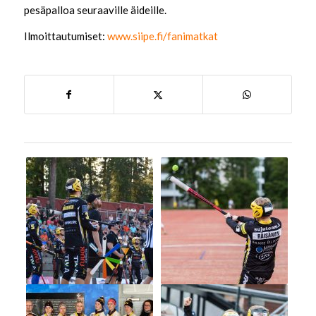
pesäpalloa seuraaville äideille.
Ilmoittautumiset:
www.siipe.fi/fanimatkat