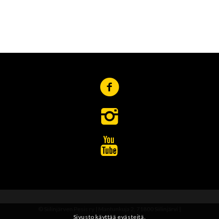
© Siilinjärven Pesis ry | Mantunkuja 2, 71800 Siilinjärvi |
Sivusto käyttää evästeitä.
toimisto@siipe.fi