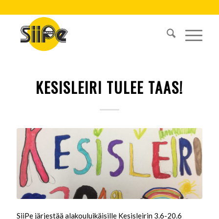
KESISLEIRI TULEE TAAS!
SiiPe järjestää alakouluikäisille Kesisleirin 3.6-20.6