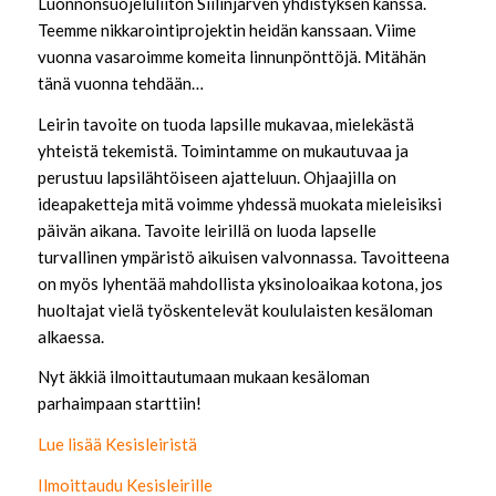
Luonnonsuojeluliiton Siilinjärven yhdistyksen kanssa.
Teemme nikkarointiprojektin heidän kanssaan. Viime
vuonna vasaroimme komeita linnunpönttöjä. Mitähän
tänä vuonna tehdään…
Leirin tavoite on tuoda lapsille mukavaa, mielekästä
yhteistä tekemistä. Toimintamme on mukautuvaa ja
perustuu lapsilähtöiseen ajatteluun. Ohjaajilla on
ideapaketteja mitä voimme yhdessä muokata mieleisiksi
päivän aikana. Tavoite leirillä on luoda lapselle
turvallinen ympäristö aikuisen valvonnassa. Tavoitteena
on myös lyhentää mahdollista yksinoloaikaa kotona, jos
huoltajat vielä työskentelevät koululaisten kesäloman
alkaessa.
Nyt äkkiä ilmoittautumaan mukaan kesäloman
parhaimpaan starttiin!
Lue lisää Kesisleiristä
Ilmoittaudu Kesisleirille