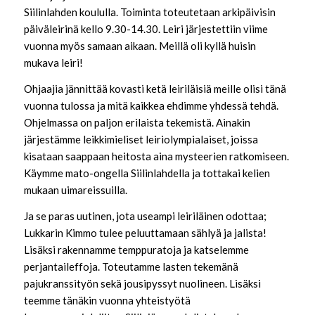
Siilinlahden koululla. Toiminta toteutetaan arkipäivisin
päiväleirinä kello 9.30-14.30. Leiri järjestettiin viime
vuonna myös samaan aikaan. Meillä oli kyllä huisin
mukava leiri!
Ohjaajia jännittää kovasti ketä leiriläisiä meille olisi tänä
vuonna tulossa ja mitä kaikkea ehdimme yhdessä tehdä.
Ohjelmassa on paljon erilaista tekemistä. Ainakin
järjestämme leikkimieliset leiriolympialaiset, joissa
kisataan saappaan heitosta aina mysteerien ratkomiseen.
Käymme mato-ongella Siilinlahdella ja tottakai kelien
mukaan uimareissuilla.
Ja se paras uutinen, jota useampi leiriläinen odottaa;
Lukkarin Kimmo tulee peluuttamaan sählyä ja jalista!
Lisäksi rakennamme temppuratoja ja katselemme
perjantaileffoja. Toteutamme lasten tekemänä
pajukranssityön sekä jousipyssyt nuolineen. Lisäksi
teemme tänäkin vuonna yhteistyötä