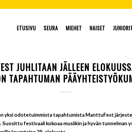
ETUSIVU
SEURA
MIEHET
NAISET
JUNIORI
EST JUHLITAAN JÄLLEEN ELOKUUSS
 ON TAPAHTUMAN PÄÄYHTEISTYÖKU
sän yksi odotetuimmista tapahtumista ManttuFest järjeste
 Suosittu festivaali kokoaa musiikin ja hyvän tunnelman
nille lauantaina 29. elokuuta.