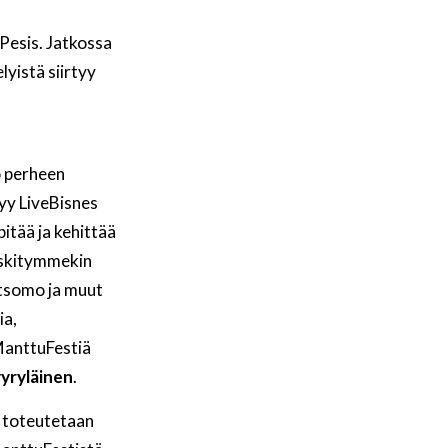
Pesis. Jatkossa
yistä siirtyy
o perheen
tyy LiveBisnes
pitää ja kehittää
eskitymmekin
atsomo ja muut
ia,
ManttuFestiä
yryläinen
.
a toteutetaan