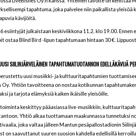
työssä LiveBisnes Oy:n kanssa. Yhteinen tavoite on kehittää 
ksellisempi tapahtuma, joka palvelee niin paikallista yleisöä 
puvia kävijöitä.
esiintyjät julkaistaan keskiviikkona 11.2. klo 19.00. Ennen e
oit ostaa Blind Bird -lipun tapahtumaan hintaan 30 €. Lippuos
 UUSI SIILINJÄRVELÄINEN TAPAHTUMATUOTANNON EDELLÄKÄVIJÄ P
n perustettu uusi musiikki- ja kulttuuritapahtumien tuottamise
es Oy. Yhtiön tavoitteena on nostaa kotikunnan tapahtumaken
i ja tarjota elämyksiä kaiken ikäisille yleisöille.
toiminta keskittyy pääasiassa live-musiikkiin, kulttuuritapa
otantoon. Yhtiö alkaa tuottamaan maakunnassa tunnetuksi n
vaalia, joka valtaa jälleen Mantun pesäpallostadionin Siilinj
 on saavuttanut suuren suosion kahdella edellisillä kerroill