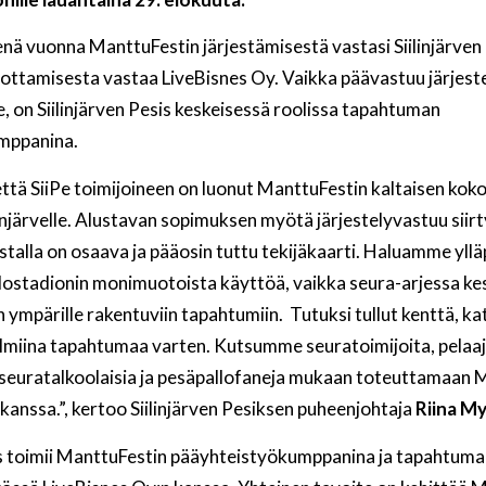
nä vuonna ManttuFestin järjestämisestä vastasi Siilinjärven 
ttamisesta vastaa LiveBisnes Oy. Vaikka päävastuu järjestel
le, on Siilinjärven Pesis keskeisessä roolissa tapahtuman
mppanina.
että SiiPe toimijoineen on luonut ManttuFestin kaltaisen kok
njärvelle. Alustavan sopimuksen myötä järjestelyvastuu siir
ustalla on osaava ja pääosin tuttu tekijäkaarti. Haluamme yllä
ostadionin monimuotoista käyttöä, vaikka seura-arjessa k
 ympärille rakentuviin tapahtumiin. Tutuksi tullut kenttä, k
almiina tapahtumaa varten. Kutsumme seuratoimijoita, pelaaj
 seuratalkoolaisia ja pesäpallofaneja mukaan toteuttamaan 
kanssa.”, kertoo Siilinjärven Pesiksen puheenjohtaja
Riina My
sis toimii ManttuFestin pääyhteistyökumppanina ja tapahtum