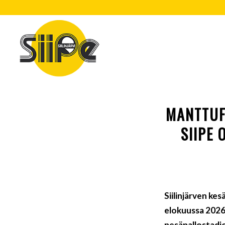
MANTTUF
SIIPE
Siilinjärven ke
elokuussa 2026.
pesäpallostadio