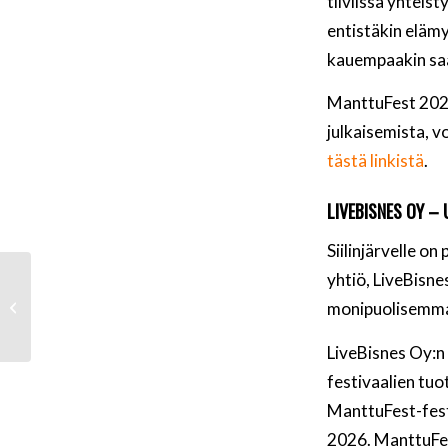
tiiviissä yhteis
entistäkin elämy
kauempaakin saa
ManttuFest 2026 
julkaisemista, v
tästä linkistä
.
LIVEBISNES OY –
Siilinjärvelle o
Kunnariketun
yhtiö, LiveBisn
Pesisliikkari käynnistyy
monipuolisemmaks
maaliskuussa
Käärmelahdessa
LiveBisnes Oy:n 
festivaalien tu
ManttuFest-festi
2026. ManttuFest