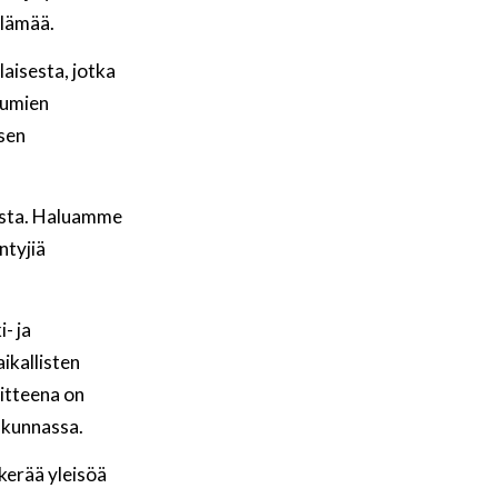
elämää.
aisesta, jotka
tumien
ksen
lesta. Haluamme
ntyjiä
- ja
aikallisten
oitteena on
akunnassa.
kerää yleisöä