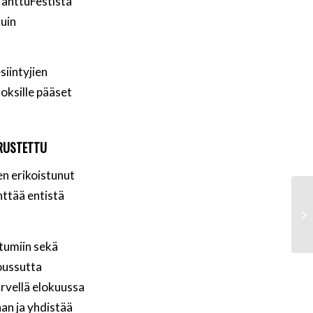
ManttuFestistä
kuin
siintyjien
toksille pääset
ERUSTETTU
en erikoistunut
ttää entistä
htumiin sekä
oussutta
ärvellä elokuussa
aan ja yhdistää