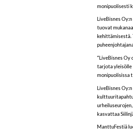
monipuolisesti k
LiveBisnes Oy:n
tuovat mukanaan
kehittämisestä. 
puheenjohtajan
“LiveBisnes Oy 
tarjota yleisölle
monipuolisissa 
LiveBisnes Oy:n 
kulttuuritapahtum
urheiluseurojen
kasvattaa Siili
ManttuFestiä luo