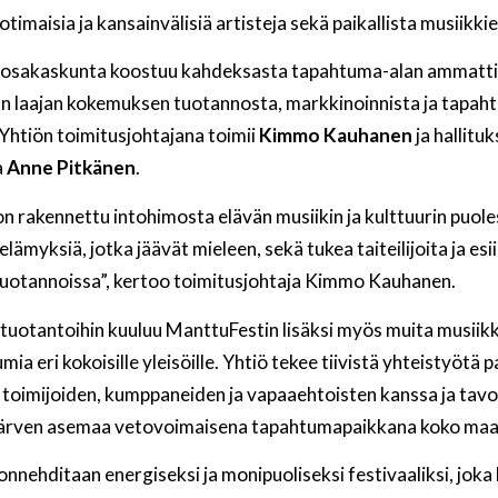
otimaisia ja kansainvälisiä artisteja sekä paikallista musiikki
 osakaskunta koostuu kahdeksasta tapahtuma-alan ammattil
 laajan kokemuksen tuotannosta, markkinoinnista ja tapah
Yhtiön toimitusjohtajana toimii
Kimmo Kauhanen
ja hallitu
a
Anne Pitkänen
.
on rakennettu intohimosta elävän musiikin ja kulttuurin puo
 elämyksiä, jotka jäävät mieleen, sekä tukea taiteilijoita ja esii
tuotannoissa”, kertoo toimitusjohtaja Kimmo Kauhanen.
tuotantoihin kuuluu ManttuFestin lisäksi myös muita musiikki
ia eri kokoisille yleisöille. Yhtiö tekee tiivistä yhteistyötä p
, toimijoiden, kumppaneiden ja vapaaehtoisten kanssa ja tav
njärven asemaa vetovoimaisena tapahtumapaikkana koko ma
nnehditaan energiseksi ja monipuoliseksi festivaaliksi, joka 