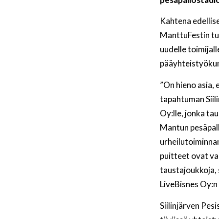
Kahtena edellise
ManttuFestin tuo
uudelle toimijal
pääyhteistyöku
”On hieno asia, 
tapahtuman Siili
Oy:lle, jonka ta
Mantun pesäpall
urheilutoiminnan
puitteet ovat v
taustajoukkoja,
LiveBisnes Oy:n 
Siilinjärven Pe