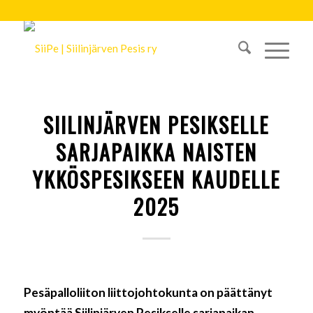
SIILINJÄRVEN PESIKSELLE
SARJAPAIKKA NAISTEN
YKKÖSPESIKSEEN KAUDELLE
2025
Pesäpalloliiton liittojohtokunta on päättänyt
myöntää Siilinjärven Pesikselle sarjapaikan