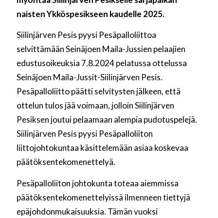
naisten Ykköspesikseen kaudelle 2025.
Siilinjärven Pesis pyysi Pesäpalloliittoa
selvittämään Seinäjoen Maila-Jussien pelaajien
edustusoikeuksia 7.8.2024 pelatussa ottelussa
Seinäjoen Maila-Jussit-Siilinjärven Pesis.
Pesäpalloliitto päätti selvitysten jälkeen, että
ottelun tulos jää voimaan, jolloin Siilinjärven
Pesiksen joutui pelaamaan alempia pudotuspelejä.
Siilinjärven Pesis pyysi Pesäpalloliiton
liittojohtokuntaa käsittelemään asiaa koskevaa
päätöksentekomenettelyä.
Pesäpalloliiton johtokunta toteaa aiemmissa
päätöksentekomenettelyissä ilmenneen tiettyjä
epäjohdonmukaisuuksia. Tämän vuoksi