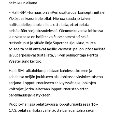
helmikuun aikana.
– Halli-SM -turnaus on SiiPen osalta uusi konsepti, mitä ei
Ykköspesiksessä ole ollut. Hienoa saada jo talven
hallikaudelle panoksellisia otteluita, ettei pelata
pelkästään harjoitusmielessä. Olemme kovassa lohkossa
kun vastassa on hallitseva Suomen mestari sekä
rutinoitunut ja pitkän linja Superpesisjoukkue, mutta
toisaalta pelit antavat meille varmasti paljon infoa meistä
ja Superpesisvastustajista, SiiPen pelinjohtaja Perttu
Westersund kertoo.
Halli-SM -alkulohkot pelataan kahdessa kolmen ja
kahdessa neljän joukkueen alkulohkossa yksinkertaisena
sarjana. Lopputurnaukseen selviytyvät alkulohkojen
voittajat, jotka laitetaan lopputurnausta varten
paremmuusjärjestykseen.
Kuopio-hallissa pelattavassa lopputurnauksessa 16.–
17.3. pelataan kaksi välieräottelua lauantaina sekä