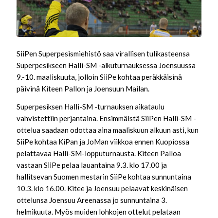
SiiPen Superpesismiehistö saa virallisen tulikasteensa
Superpesikseen Halli-SM -alkuturnauksessa Joensuussa
9.-10. maaliskuuta, jolloin SiiPe kohtaa peräkkäisinä
päivinä Kiteen Pallon ja Joensuun Mailan.
Superpesiksen Halli-SM -turnauksen aikataulu
vahvistettiin perjantaina. Ensimmäistä SiiPen Halli-SM -
ottelua saadaan odottaa aina maaliskuun alkuun asti, kun
SiiPe kohtaa KiPan ja JoMan viikkoa ennen Kuopiossa
pelattavaa Halli-SM-lopputurnausta. Kiteen Palloa
vastaan SiiPe pelaa lauantaina 9.3. klo 17.00 ja
hallitsevan Suomen mestarin SiiPe kohtaa sunnuntaina
10.3. klo 16.00. Kitee ja Joensuu pelaavat keskinäisen
ottelunsa Joensuu Areenassa jo sunnuntaina 3.
helmikuuta. Myös muiden lohkojen ottelut pelataan