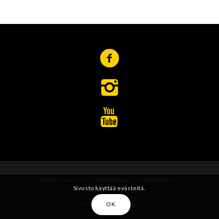
© Siilinjärven Pesis ry | Mantunkuja 2, 71800 Siilinjärvi |
Sivusto käyttää evästeitä.
toimisto@siipe.fi
Nettisivut:
UNELMA
OK