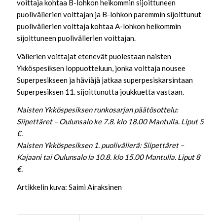
voittaja kohtaa B-lohkon heikommin sijoittuneen
puolivälierien voittajan ja B-lohkon paremmin sijoittunut
puolivälierien voittaja kohtaa A-lohkon heikommin
sijoittuneen puolivälierien voittajan.
Välierien voittajat etenevät puolestaan naisten
Ykköspesiksen loppuotteluun, jonka voittaja nousee
Superpesikseen ja häviäjä jatkaa superpesiskarsintaan
Superpesiksen 11. sijoittunutta joukkuetta vastaan.
Naisten Ykköspesiksen runkosarjan päätösottelu:
Siipettäret – Oulunsalo ke 7.8. klo 18.00 Mantulla. Liput 5
€.
Naisten Ykköspesiksen 1. puolivälierä: Siipettäret –
Kajaani tai Oulunsalo la 10.8. klo 15.00 Mantulla. Liput 8
€.
Artikkelin kuva: Saimi Airaksinen