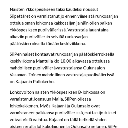
Naisten Ykköspesikseen täksi kaudeksi noussut
Siipettäret on varmistanut jo ennen viimeistä runkosarjan
ottelua oman lohkonsa kakkossijan ja näin ollen paikan
Ykköspesiksen puolivälierissä. Vastustaja lauantaina
alkaviin puolivälieriin selviää runkosarjan
päätöskierroksella tänään keskiviikkona.
SiiPen naiset kohtaavat runkosarjan päätöskierroksella
keskiviikkona Mantulla klo 18.00 alkavassa ottelussa
mahdollisen puolivälierävastustajansa Oulunsalon
Vasaman. Toinen mahdollinen vastustaja puolivälierissä
on Kajaanin Pallokerho.
Lohkovoiton naisten Ykköspesiksen B-lohkossa on
varmistanut Joensuun Maila, SiiPen ollessa
lohkokakkonen. Myös Kajaani ja Oulunsalo ovat
varmistaneet paikkansa puolivälierissä, mutta sijoitukset
voivat vielä vaihtua. Kajaani on tällä hetkellä yhden
pisteen erolla lohkokolmonen ja Oulunsalo nelonen. SiiPe