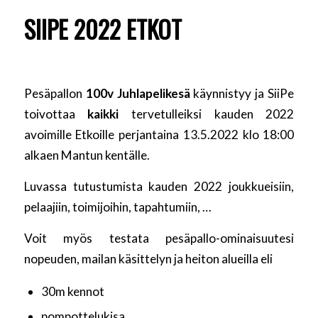
SIIPE 2022 ETKOT
Pesäpallon
100v Juhlapelikesä
käynnistyy ja SiiPe
toivottaa
kaikki
tervetulleiksi kauden 2022
avoimille Etkoille perjantaina 13.5.2022 klo 18:00
alkaen Mantun kentälle.
Luvassa tutustumista kauden 2022 joukkueisiin,
pelaajiin, toimijoihin, tapahtumiin, …
Voit myös testata pesäpallo-ominaisuutesi
nopeuden, mailan käsittelyn ja heiton alueilla eli
30m kennot
pompottelukisa