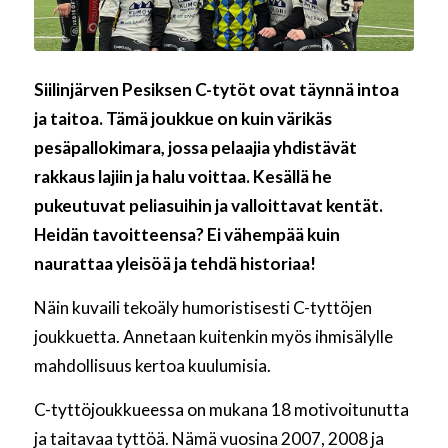
Siilinjärven Pesiksen C-tytöt ovat täynnä intoa
ja taitoa. Tämä joukkue on kuin värikäs
pesäpallokimara, jossa pelaajia yhdistävät
rakkaus lajiin ja halu voittaa. Kesällä he
pukeutuvat peliasuihin ja valloittavat kentät.
Heidän tavoitteensa? Ei vähempää kuin
naurattaa yleisöä ja tehdä historiaa!
Näin kuvaili tekoäly humoristisesti C-tyttöjen
joukkuetta. Annetaan kuitenkin myös ihmisälylle
mahdollisuus kertoa kuulumisia.
C-tyttöjoukkueessa on mukana 18 motivoitunutta
ja taitavaa tyttöä. Nämä vuosina 2007, 2008 ja