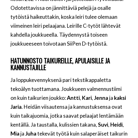
Odotettavissa on jännittäviä pelejä ja osalle
tytöistä haikeuttakin, koska leiri tulee olemaan
viimeinen leiri pelaajana. Leirille C-tytöt lähtevät
kahdella joukkueella. Täydennystä toiseen
joukkueeseen toivotaan SiiPen D-tytöistä.
HATUNNOSTO TAIKUREILLE, APULAISILLE JA
KANNUSTAJILLE
Ja loppukevennyksenä pari tekstikappaletta
tekoälyn tuottamana. Joukkueen valmennustiimi
on kuin taikurien joukko:
Antti
,
Kari
,
Jenna
ja
kaksi
Jaria
. Heidän viisautensa ja kannustuksensa ovat
kuin taikajuomia, jotka saavat pelaajat lentämään
kentällä. Ja taustalla, kulissien takana,
Suvi
,
Heidi
,
Mia
ja
Juha
tekevät työtä kuin salaperäiset taikurin