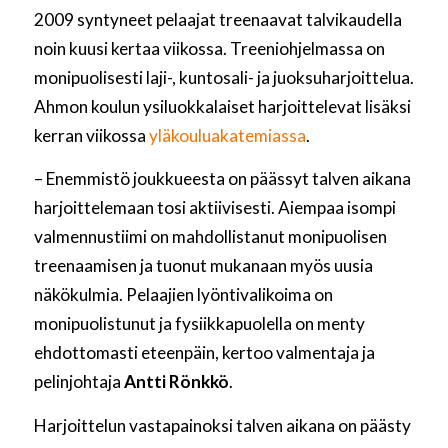
2009 syntyneet pelaajat treenaavat talvikaudella
noin kuusi kertaa viikossa. Treeniohjelmassa on
monipuolisesti laji-, kuntosali- ja juoksuharjoittelua.
Ahmon koulun ysiluokkalaiset harjoittelevat lisäksi
kerran viikossa
yläkouluakatemiassa
.
– Enemmistö joukkueesta on päässyt talven aikana
harjoittelemaan tosi aktiivisesti. Aiempaa isompi
valmennustiimi on mahdollistanut monipuolisen
treenaamisen ja tuonut mukanaan myös uusia
näkökulmia. Pelaajien lyöntivalikoima on
monipuolistunut ja fysiikkapuolella on menty
ehdottomasti eteenpäin, kertoo valmentaja ja
pelinjohtaja
Antti Rönkkö
.
Harjoittelun vastapainoksi talven aikana on päästy