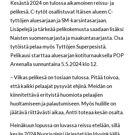
Kesästä 2024 on tulossa aikamoinen reissu- ja
pelikesä. C-tytöt osallistuvat Itäisen alueen C-
tyttöjen aluesarjaan ja SM-karsintasarjaan.
Lisäpelejä ja tärkeää pelikokemusta saadaan lisäksi
Naisten suomensarjasta ja maakuntasarjasta. Osa
tytöistä pelaa myös Tyttöjen Superpesistä.
Pelikausi starttaa aluesarjan kotiturnauksella POP
Areenalla sunnuntaina 5.5.2024 klo 12.
– Vilkas pelikesä on tosiaan tulossa. Pitää toivoa,
että kaikki pelaajat pysyvät ehjinä. Meidän on
kiinnitettävä erityistä huomiota pelaajien
huoltamiseen ja palautumiseen. Myös huilille on
jäätävä riittävästi aikaa, Antti toteaa kesän osalta.
Heinäkuun lopussa on luvassa reissu etelään, sillä
kesän 2024 Nuorisoleiri järjestetään Hyvinkäällä.