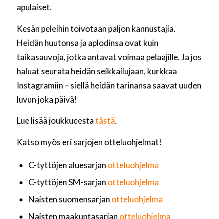
apulaiset.
Kesän peleihin toivotaan paljon kannustajia.
Heidän huutonsa ja aplodinsa ovat kuin
taikasauvoja, jotka antavat voimaa pelaajille. Ja jos
haluat seurata heidän seikkailujaan, kurkkaa
Instagramiin – siellä heidän tarinansa saavat uuden
luvun joka päivä!
Lue lisää joukkueesta
tästä
.
Katso myös eri sarjojen otteluohjelmat!
C-tyttöjen aluesarjan
otteluohjelma
C-tyttöjen SM-sarjan
otteluohjelma
Naisten suomensarjan
otteluohjelma
Naisten maakuntasarjan
otteluohjelma