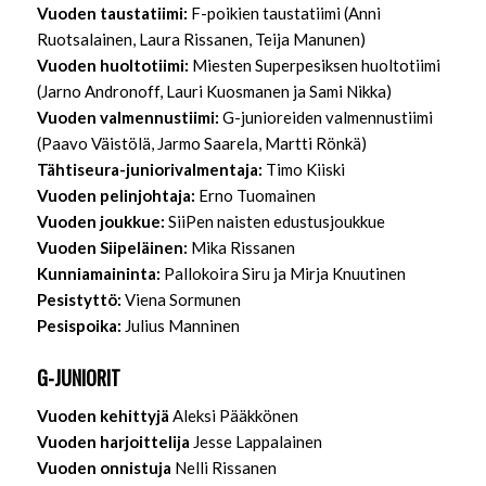
Vuoden taustatiimi:
F-poikien taustatiimi (Anni
Ruotsalainen, Laura Rissanen, Teija Manunen)
Vuoden huoltotiimi:
Miesten Superpesiksen huoltotiimi
(Jarno Andronoff, Lauri Kuosmanen ja Sami Nikka)
Vuoden valmennustiimi:
G-junioreiden valmennustiimi
(Paavo Väistölä, Jarmo Saarela, Martti Rönkä)
Tähtiseura-juniorivalmentaja:
Timo Kiiski
Vuoden pelinjohtaja:
Erno Tuomainen
Vuoden joukkue:
SiiPen naisten edustusjoukkue
Vuoden Siipeläinen:
Mika Rissanen
Kunniamaininta:
Pallokoira Siru ja Mirja Knuutinen
Pesistyttö:
Viena Sormunen
Pesispoika:
Julius Manninen
G-JUNIORIT
Vuoden kehittyjä
Aleksi Pääkkönen
Vuoden harjoittelija
Jesse Lappalainen
Vuoden onnistuja
Nelli Rissanen