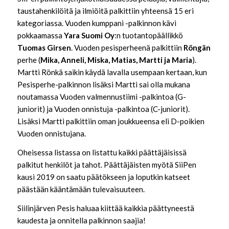
taustahenkilöitä ja ilmiöitä palkittiin yhteensä 15 eri
kategoriassa. Vuoden kumppani -palkinnon kävi
pokkaamassa
Yara Suomi Oy
:n tuotantopäällikkö
Tuomas Girsen
. Vuoden pesisperheenä palkittiin
Röngän
perhe (
Mika, Anneli, Miska, Matias, Martti ja Maria
).
Martti Rönkä saikin käydä lavalla usempaan kertaan, kun
Pesisperhe-palkinnon lisäksi Martti sai olla mukana
noutamassa Vuoden valmennustiimi -palkintoa (G-
juniorit) ja Vuoden onnistuja -palkintoa (C-juniorit).
Lisäksi Martti palkittiin oman joukkueensa eli D-poikien
Vuoden onnistujana.
Oheisessa listassa on listattu kaikki päättäjäisissä
palkitut henkilöt ja tahot. Päättäjäisten myötä SiiPen
kausi 2019 on saatu päätökseen ja loputkin katseet
päästään kääntämään tulevaisuuteen.
Siilinjärven Pesis haluaa kiittää kaikkia päättyneestä
kaudesta ja onnitella palkinnon saajia!