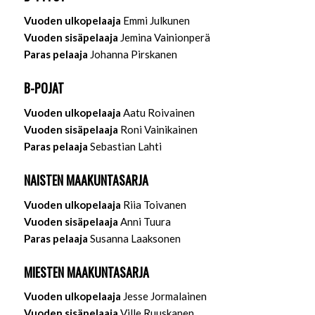
Vuoden ulkopelaaja
Emmi Julkunen
Vuoden sisäpelaaja
Jemina Vainionperä
Paras pelaaja
Johanna Pirskanen
B-POJAT
Vuoden ulkopelaaja
Aatu Roivainen
Vuoden sisäpelaaja
Roni Vainikainen
Paras pelaaja
Sebastian Lahti
NAISTEN MAAKUNTASARJA
Vuoden ulkopelaaja
Riia Toivanen
Vuoden sisäpelaaja
Anni Tuura
Paras pelaaja
Susanna Laaksonen
MIESTEN MAAKUNTASARJA
Vuoden ulkopelaaja
Jesse Jormalainen
Vuoden sisäpelaaja
Ville Ruuskanen