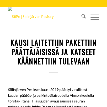
KAUSI LAITETTIIN PAKETTIIN
PÄÄTTÄJÄISISSÄ JA KATSEET
KÄÄNNETTIIN TULEVAAN
Siilinjärven Pesiksen kausi 2019 päättyi virallisesti
kauden päätös- ja palkintotilaisuudella Ahmon koululla
torstai-iltana. Tilaisuuden avaussanoissa seuran
puheenjohtaja
Jukka Pasanen
kertoi että vuosi on