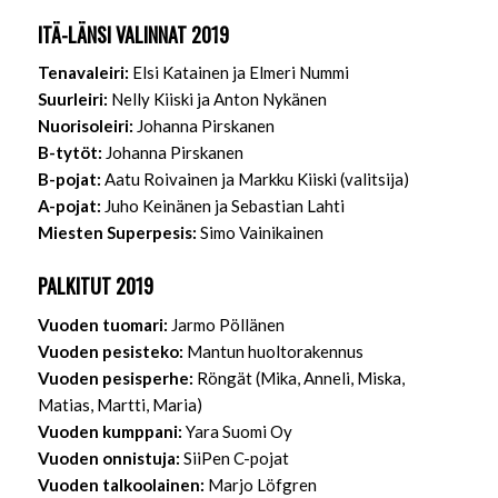
ITÄ-LÄNSI VALINNAT 2019
Tenavaleiri:
Elsi Katainen ja Elmeri Nummi
Suurleiri:
Nelly Kiiski ja Anton Nykänen
Nuorisoleiri:
Johanna Pirskanen
B-tytöt:
Johanna Pirskanen
B-pojat:
Aatu Roivainen ja Markku Kiiski (valitsija)
A-pojat:
Juho Keinänen ja Sebastian Lahti
Miesten Superpesis:
Simo Vainikainen
PALKITUT 2019
Vuoden tuomari:
Jarmo Pöllänen
Vuoden pesisteko:
Mantun huoltorakennus
Vuoden pesisperhe:
Röngät (Mika, Anneli, Miska,
Matias, Martti, Maria)
Vuoden kumppani:
Yara Suomi Oy
Vuoden onnistuja:
SiiPen C-pojat
Vuoden talkoolainen:
Marjo Löfgren