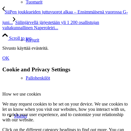
Tuomarit
SiiPen joukkueiden juttuvuorot alkaa – Ensimmäisenä vuorossa G-
juni...
Siilinjärvellä järjestetään yli 1 200 osallistujan
valtakunnallinen Naperoleiri...
Scroll to top
Kirjurit
Sivusto käyttää evästeitä.
OK
Cookie and Privacy Settings
Pallohenkilöt
How we use cookies
We may request cookies to be set on your device. We use cookies to
let us know when you visit our websites, how you interact with us,
to enrich your user experience, and to customize your relationship
Miehet
with our website.
Click on the different category headings to find out more. You can