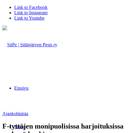
Link to Facebook
Link to Instagram
Link to Youtube
Etusivu
Ajankohtaista
F-tyttöjen monipuolisissa harjoituksissa
Seura