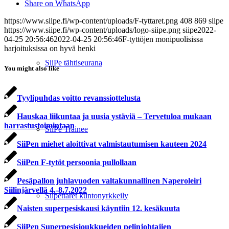
Share on WhatsApp
https://www.siipe.fi/wp-content/uploads/F-tyttaret.png
408
869
siipe
https://www.siipe.fi/wp-content/uploads/logo-siipe.png
siipe
2022-
04-25 20:56:46
2022-04-25 20:56:46
F-tyttöjen monipuolisissa
harjoituksissa on hyvä henki
SiiPe tähtiseurana
You might also like
Tyylipuhdas voitto revanssiottelusta
Hauskaa liikuntaa ja uusia ystäviä – Tervetuloa mukaan
harrastustoimintaan
SiiPe Trainee
SiiPen miehet aloittivat valmistautumisen kauteen 2024
SiiPen F-tytöt persoonia pullollaan
Pesäpallon juhlavuoden valtakunnallinen Naperoleiri
Siilinjärvellä 4.-8.7.2022
Siipettäret kuntonyrkkeily
Naisten superpesiskausi käyntiin 12. kesäkuuta
SiiPen Superpesisjoukkueiden pelinjohtajien