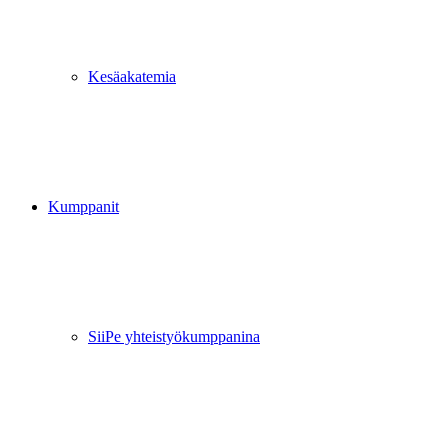
Kesäakatemia
Kumppanit
SiiPe yhteistyökumppanina