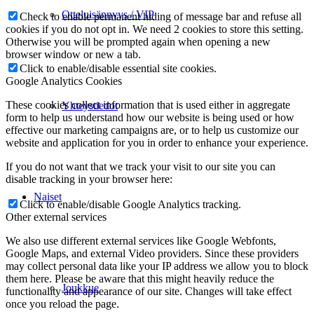
Otteluisännyys / VIP
Check to enable permanent hiding of message bar and refuse all
cookies if you do not opt in. We need 2 cookies to store this setting.
Otherwise you will be prompted again when opening a new
browser window or new a tab.
Click to enable/disable essential site cookies.
Google Analytics Cookies
These cookies collect information that is used either in aggregate
Yhteystiedot
form to help us understand how our website is being used or how
effective our marketing campaigns are, or to help us customize our
website and application for you in order to enhance your experience.
If you do not want that we track your visit to our site you can
disable tracking in your browser here:
Naiset
Click to enable/disable Google Analytics tracking.
Other external services
We also use different external services like Google Webfonts,
Google Maps, and external Video providers. Since these providers
may collect personal data like your IP address we allow you to block
them here. Please be aware that this might heavily reduce the
Joukkue
functionality and appearance of our site. Changes will take effect
once you reload the page.