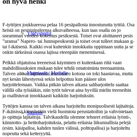
on hyvä henki
F-tyttöjen joukkueessa pelaa 16 pesäpallosta innostunutta tyttöä. Osa
heistä on pesistaipaleensa alkuvaiheessa, kun taas osalla on jo
Yhteystiedot
useamman vuoden kokemus pesiksestä. Toiset ovat aloittaneet pesis
”uransa” Napero- tai Junnupesiksestä ja toiset ovat tulleet mukaan g-
tai f-ikäisenä. Kaikki ovat kuitenkin innokkaita oppimaan uutta ja se
onkin tärkeässä osassa lajissa eteenpäin menemisessä.
Pelkkä ohjatuissa treeneissä käyminen ei kuitenkaan riitä vaan
mahdollisuuksien mukaan tulee tehdä omatoimista treenaamista.
Materiaalit / Medialle
Talven aikaan lajitreenin tekeminen kotona on toki haastavaa, mutta
nyt kesän lähestyessä sekin helpottuu kun pääsee ulos
harjoittelemaan. Vaikka pitkän talven aikana saliharjoittelu saattaa
välillä olla tylsääkin, niin tytöt tulevat aina hyvillä mielin treeneihin
ja osallistuvat innokkaasti kaikkiin harjoituksiin.
Tyttöjen kanssa on talven aikana harjoiteltu monipuolisesti lajitaitoja.
F-ikäisissä kiinnitetään vielä huomiota perustaitoihin ja vahvistetaan
Säännöt
jo opittuja lajitaitoja. Talvikaudella olemme tehneet erilaisia lyönti-,
kiinniotto- ja heittoharjoituksia, pelattu erilaisia liikunnallisia pelejä
(esim. käsipalloa, kahden tuulen välissä, polttopalloa) ja harjoiteltu
nopeutta sekä ketteryyttä.