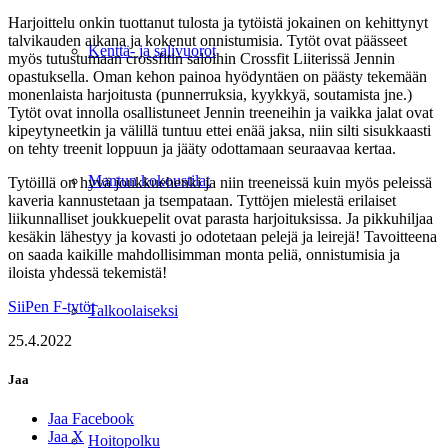
Harjoittelu onkin tuottanut tulosta ja tytöistä jokainen on kehittynyt
talvikauden aikana ja kokenut onnistumisia. Tytöt ovat päässeet
Kenttä- ja salivuorot
myös tutustumaan crossfitin saloihin Crossfit Liiterissä Jennin
opastuksella. Oman kehon painoa hyödyntäen on päästy tekemään
monenlaista harjoitusta (punnerruksia, kyykkyä, soutamista jne.)
Tytöt ovat innolla osallistuneet Jennin treeneihin ja vaikka jalat ovat
kipeytyneetkin ja välillä tuntuu ettei enää jaksa, niin silti sisukkaasti
on tehty treenit loppuun ja jääty odottamaan seuraavaa kertaa.
Mantun kokoustilat
Tytöillä on hyvä joukkuehenki ja niin treeneissä kuin myös peleissä
kaveria kannustetaan ja tsempataan. Tyttöjen mielestä erilaiset
liikunnalliset joukkuepelit ovat parasta harjoituksissa. Ja pikkuhiljaa
kesäkin lähestyy ja kovasti jo odotetaan pelejä ja leirejä! Tavoitteena
on saada kaikille mahdollisimman monta peliä, onnistumisia ja
iloista yhdessä tekemistä!
SiiPen F-tytöt
Talkoolaiseksi
25.4.2022
Jaa
Jaa Facebook
Jaa X
Hoitopolku