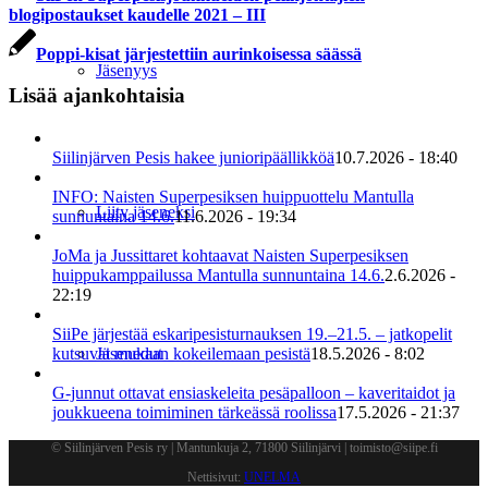
blogipostaukset kaudelle 2021 – III
Poppi-kisat järjestettiin aurinkoisessa säässä
Jäsenyys
Lisää ajankohtaisia
Siilinjärven Pesis hakee junioripäällikköä
10.7.2026 - 18:40
INFO: Naisten Superpesiksen huippuottelu Mantulla
Liity jäseneksi
sunnuntaina 14.6.
11.6.2026 - 19:34
JoMa ja Jussittaret kohtaavat Naisten Superpesiksen
huippukamppailussa Mantulla sunnuntaina 14.6.
2.6.2026 -
22:19
SiiPe järjestää eskaripesisturnauksen 19.–21.5. – jatkopelit
kutsuvat mukaan kokeilemaan pesistä
18.5.2026 - 8:02
Jäsenedut
G-junnut ottavat ensiaskeleita pesäpalloon – kaveritaidot ja
joukkueena toimiminen tärkeässä roolissa
17.5.2026 - 21:37
© Siilinjärven Pesis ry | Mantunkuja 2, 71800 Siilinjärvi | toimisto@siipe.fi
Nettisivut:
UNELMA