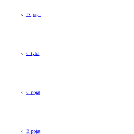
D-pojat
C-tytöt
C-pojat
B-pojat