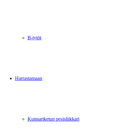
B-tytöt
Harrastamaan
Kunnariketun pesisliikkari