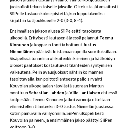
juoksuiloitteluun toiselle jaksolle. Ottelusta jäi ansaitusti
SiiPelle taskuun kolme pistettä, kun loppulukemiksi
kirjattiin kotijoukkueelle 2-0 (3-0, 8-4).
Ensimmäisen jakson alussa SiiPe esitti tasokasta
ulkopeliä. Erityisesti lautasen ääressä pelannut
Teemu
Kinnunen
ja kopparin tonttia hoitanut
Justus
Niemeläinen
pääsivät loistamaan upeilla suorituksillaan.
Sisäpelissä tunnelma oli kuitenkin kiireinen ja hätiköidyn
oloiset päätökset kostautuivat tilanteiden syntymisen
vaikeutena. Pelin avausjuoksut nähtiin kolmannen
tasoittavalla, kun polttotilanteesta pallo sirvahti
Kouvolan ulkopelaajan räpylästä suoraan Mantun
monttuun
Sebastian Lahden
ja
Ville Lantiaisen
ehtiessä
kotipesään. Teemu Kinnunen jatkoi varmoja otteitaan
viimeistellen tilanteeksi 3–0 Justus Niemelän juostessa
kotiin painuvalla välilyönnillä. SiiPen ulkopeli kesti
Kouvolan paineen, ja ensimmäinen jakso päättyi SiiPen
voittoon 3–0.