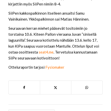
kirjattiin myös SiiPen nimiin 8-4.
SiiPen kakkospalkinnon itselleen ansaitsi Samu
Vainikainen. Ykköspalkinnon sai Matias Hänninen.
Seuraavan kerran miehet pääsevät tositoimiin jo
torstaina 10.6. Kiteen Pallon vieraana Juvan ”sinisellä
laguunilla”. Seuraava kotiottelu nähdään 13.6. kello 17,
kun KiPa saapuu vuorostaan Mantulle. Ottelun liput voi
ostaa osoitteesta
seat4.me
. Tervetuloa kannustamaan
SiiPe seuraavaan kotivoittoon!
Otteluraportin tarjosi
Fysiomaker