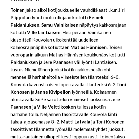
Toinen jakso alkoi kotijoukkueelle vauhdikkaasti, kun
Jiri
Piippolan
lyönti polttolinjaan kotiutti
Eemeli
Paldaniuksen
.
Samu Vainikaisen
näpäytys kakkosrajaan
kotiutti
Ville Lantiaisen
. Heti perään Vainikainen
kiusoitteli Kouvolan ulkokenttää uudelleen
kolmosrajanäpillä kotiuttaen
Matias Hännisen
. Toisen
vuoroparin alkuun Matias Hännisen koukkunäpy kotiutti
Paldaniuksen ja Jere Paanasen välilyönti Lantiaisen.
Justus Niemeläinen juoksi kotiin kakkospesän ohi
menneellä harhaheitolla viimeistellen tilanteeksi 6–0.
Kouvola kavensi toisen lopettavalla tilanteeksi 6-2
Toni
Kohosen
ja
Janne
Kivipellon
lyönneillä. Kolmannen
aloittavalla SiiPe sai ottelun viimeiset juoksunsa
Jere
Paanasen
ja
Ville Veittikosken
tullessa kotiin
harhaheitolla. Neljännen tasoittavalle Kouvola lähti
takaa-ajoasemassa 8–2.
Matti
Latvala
ja Toni Kohonen
tasoittivat tilannetta lyömällä molemmat yhdet juoksut,
mutta rautainen ulkopeli kesti loppuun asti. Toinen jakso