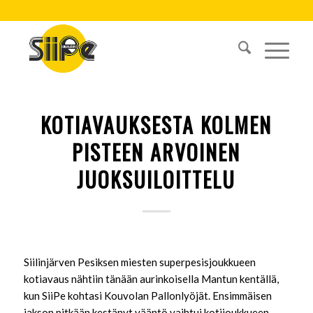
KOTIAVAUKSESTA KOLMEN
PISTEEN ARVOINEN
JUOKSUILOITTELU
Siilinjärven Pesiksen miesten superpesisjoukkueen
kotiavaus nähtiin tänään aurinkoisella Mantun kentällä,
kun SiiPe kohtasi Kouvolan Pallonlyöjät. Ensimmäisen
jakson pitkään kestänyt vääntö vaihtui kotijoukkueen