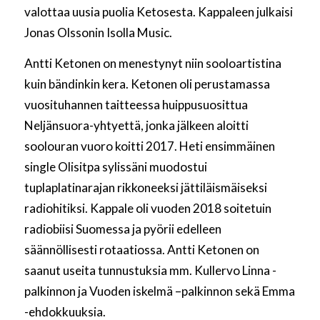
valottaa uusia puolia Ketosesta. Kappaleen julkaisi
Jonas Olssonin Isolla Music.
Antti Ketonen on menestynyt niin sooloartistina
kuin bändinkin kera. Ketonen oli perustamassa
vuosituhannen taitteessa huippusuosittua
Neljänsuora-yhtyettä, jonka jälkeen aloitti
soolouran vuoro koitti 2017. Heti ensimmäinen
single Olisitpa sylissäni muodostui
tuplaplatinarajan rikkoneeksi jättiläismäiseksi
radiohitiksi. Kappale oli vuoden 2018 soitetuin
radiobiisi Suomessa ja pyörii edelleen
säännöllisesti rotaatiossa. Antti Ketonen on
saanut useita tunnustuksia mm. Kullervo Linna -
palkinnon ja Vuoden iskelmä –palkinnon sekä Emma
-ehdokkuuksia.