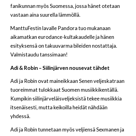
fanikunnan myös Suomessa, jossa hänet otetaan
vastaan aina suurella lämmöllä.
ManttuFestin lavalle Pandora tuo mukanaan
aikamatkan eurodance-kultakaudelle ja hänen
esityksensä on takuuvarma bileiden nostattaja.
Valmistaudu tanssimaan!
Adi & Robin – Siilinjärven nousevat tähdet
Adi ja Robin ovat maineikkaan Senen veljeskatraan
tuoreimmat tulokkaat Suomen musiikkikentällä.
Kumpikin siilinjärveläisveljeksistä tekee musiikkia
itsenäisesti, mutta keikoilla heidät nähdään
yhdessä.
Adi ja Robin tunnetaan myös veljiensä Sexmanen ja