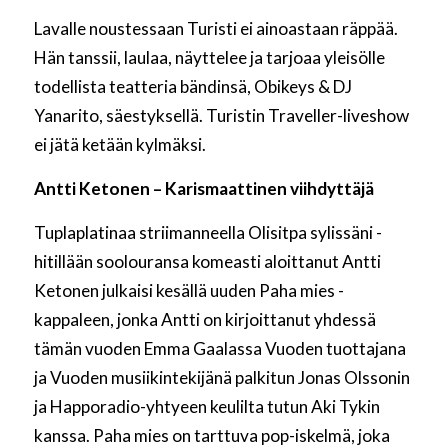
Lavalle noustessaan Turisti ei ainoastaan räppää.
Hän tanssii, laulaa, näyttelee ja tarjoaa yleisölle
todellista teatteria bändinsä, Obikeys & DJ
Yanarito, säestyksellä. Turistin Traveller-liveshow
ei jätä ketään kylmäksi.
Antti Ketonen – Karismaattinen viihdyttäjä
Tuplaplatinaa striimanneella Olisitpa sylissäni -
hitillään soolouransa komeasti aloittanut Antti
Ketonen julkaisi kesällä uuden Paha mies -
kappaleen, jonka Antti on kirjoittanut yhdessä
tämän vuoden Emma Gaalassa Vuoden tuottajana
ja Vuoden musiikintekijänä palkitun Jonas Olssonin
ja Happoradio-yhtyeen keulilta tutun Aki Tykin
kanssa. Paha mies on tarttuva pop-iskelmä, joka