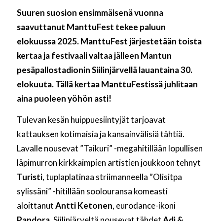
Suuren suosion ensimmäisenä vuonna
saavuttanut ManttuFest tekee paluun
elokuussa 2025. ManttuFest järjestetään toista
kertaa ja festivaali valtaa jälleen Mantun
pesäpallostadionin Siilinjärvellä lauantaina 30.
elokuuta. Tällä kertaa ManttuFestissä juhlitaan
aina puoleen yöhön asti!
Tulevan kesän huippuesiintyjät tarjoavat
kattauksen kotimaisia ja kansainvälisiä tähtiä.
Lavalle nousevat ”Taikuri” -megahitillään lopullisen
läpimurron kirkkaimpien artistien joukkoon tehnyt
Turisti
, tuplaplatinaa striimanneella ”Olisitpa
sylissäni” -hitillään soolouransa komeasti
aloittanut
Antti Ketonen
, eurodance-ikoni
Pandora
, Siilinjärveltä nousevat tähdet
Adi &