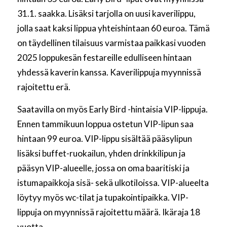
31.1. saakka. Lisäksi tarjolla on uusi kaverilippu,
jolla saat kaksi lippua yhteishintaan 60 euroa. Tämä
on täydellinen tilaisuus varmistaa paikkasi vuoden
2025 loppukesän festareille edulliseen hintaan
yhdessä kaverin kanssa. Kaverilippuja myynnissä
rajoitettu erä.
Saatavilla on myös Early Bird -hintaisia VIP-lippuja.
Ennen tammikuun loppua ostetun VIP-lipun saa
hintaan 99 euroa. VIP-lippu sisältää pääsylipun
lisäksi buffet-ruokailun, yhden drinkkilipun ja
pääsyn VIP-alueelle, jossa on oma baaritiski ja
istumapaikkoja sisä- sekä ulkotiloissa. VIP-alueelta
löytyy myös wc-tilat ja tupakointipaikka. VIP-
lippuja on myynnissä rajoitettu määrä. Ikäraja 18
vuotta.