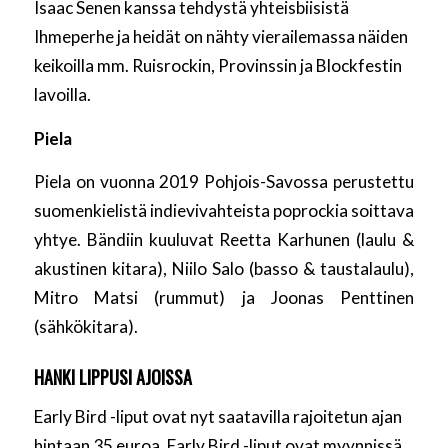
Isaac Senen kanssa tehdystä yhteisbiisistä
Ihmeperhe ja heidät on nähty vierailemassa näiden
keikoilla mm. Ruisrockin, Provinssin ja Blockfestin
lavoilla.
Piela
Piela on vuonna 2019 Pohjois-Savossa perustettu
suomenkielistä indievivahteista poprockia soittava
yhtye. Bändiin kuuluvat Reetta Karhunen (laulu &
akustinen kitara), Niilo Salo (basso & taustalaulu),
Mitro Matsi (rummut) ja Joonas Penttinen
(sähkökitara).
HANKI LIPPUSI AJOISSA
Early Bird -liput ovat nyt saatavilla rajoitetun ajan
hintaan 35 euroa. Early Bird -liput ovat myynnissä