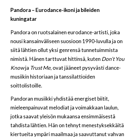
Pandora – Eurodance-ikoni ja bileiden
kuningatar
Pandora on ruotsalainen eurodance-artisti, joka
nousi kansainväliseen suosioon 1990-luvulla ja on
siitä lähtien ollut yksi genrensä tunnetuimmista
nimistä. Hänen tarttuvat hittinsä, kuten
Don’t You
Know
ja
Trust Me
, ovat jääneet pysyvästi dance-
musiikin historiaan ja tanssilattioiden
soittolistoille.
Pandoran musiikki yhdistää energiset biitit,
mieleenpainuvat melodiat ja voimakkaan laulun,
jotka saavat yleisön mukaansa ensimmäisestä
tahdista lähtien. Hän on tehnyt menestyksekkäitä
kiertueita ympäri maailmaa ja saavuttanut vahvan