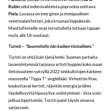
Robin
sekä indievivahteista poprockia soittava
Piela
. Luvassa on energinen ja monipuolinen
venetsialaisfestari, joka kruunaa loppukesän.
ManttuFesteille ovat tervetulleita tuttuun tapaan
myös alle 18-vuotiaat.
Turisti –
“Suunnitellu tän kaiken tismalleen.”
Turisti on yhtä kuin tämä hetki. Suomen parhaita
lavaesiintymisiä tarjoava artisti hyppäsi koko maan
tietoisuuteen syksyllä 2022 sinkkulistojen kärkeen
nousseella “Tippa T” singlellään. Virheetön flow,
koukuttavat kertsit, räävitön energia ja lähes
täydellisyyttä hipova live-esiintyminen – lista voisi
jatkua loputtomiin. Turisti painii täysin omassa
sarjassaan.