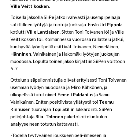
Ville Veittikosken
.
Toisella jaksolla SiiPe jatkoi vahvasti ja usempi pelaaja
sai tililleen lyötyjä ja tuotuja juoksuja. Ensin
Jiri Pippola
kotiutti
Ville Lantiaisen
. Sitten Toni Toivanen löi ja Ville
Veittikosken toi. Kolmannessa vuorossa rallattelu jatkui,
kun hyvää lyöntipeliä esittivät Toivanen, Niemeläinen,
Hänninen
, Vainikainen ja Hakomäki lyötyjen juoksujen
muodossa. Lopulta toinen jakso kirjattiin SiiPen voittoon
5-7.
Ottelun sisäpelionnistujia olivat erityisesti Toni Toivanen
usemman lyödyn muodossa ja Miro Kähkönen, ja
ulkopelissä tutut nimet
Eemeli Paldanius
ja Samu
Vainikainen. Eniten positiivista yllätystä toi
Teemu
Kinnusen
tuuraajan
Topi Stillin
lukkarointi. SiiPen
pelinjohtaja
Riku Tolonen
paketoi ottelun kulun
analyyseineen totutun kattavasti.
-Todella tyytyväinen joukkueen peli-ilmeseen ja