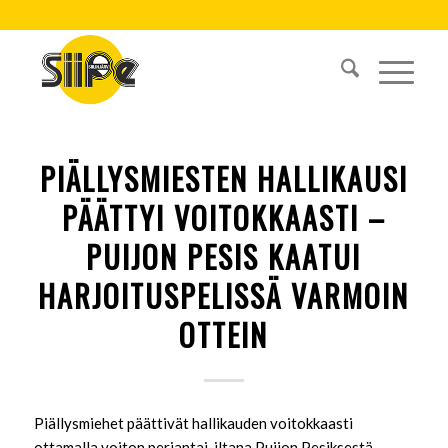
PIÄLLYSMIESTEN HALLIKAUSI
PÄÄTTYI VOITOKKAASTI –
PUIJON PESIS KAATUI
HARJOITUSPELISSÄ VARMOIN
OTTEIN
Piällysmiehet päättivät hallikauden voitokkaasti
ottamalla voiton perjantai-iltana Puijon Pesiksestä