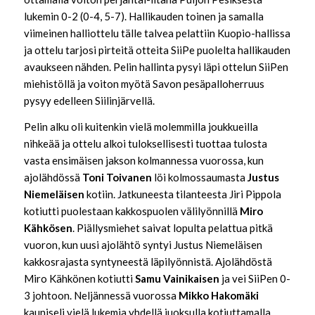
lukemin 0-2 (0-4, 5-7). Hallikauden toinen ja samalla
viimeinen halliottelu tälle talvea pelattiin Kuopio-hallissa
ja ottelu tarjosi pirteitä otteita SiiPe puolelta hallikauden
avaukseen nähden. Pelin hallinta pysyi läpi ottelun SiiPen
miehistöllä ja voiton myötä Savon pesäpalloherruus
pysyy edelleen Siilinjärvellä.
Pelin alku oli kuitenkin vielä molemmilla joukkueilla
nihkeää ja ottelu alkoi tuloksellisesti tuottaa tulosta
vasta ensimäisen jakson kolmannessa vuorossa, kun
ajolähdössä
Toni Toivanen
löi kolmossaumasta
Justus
Niemeläisen
kotiin. Jatkuneesta tilanteesta Jiri Pippola
kotiutti puolestaan kakkospuolen välilyönnillä
Miro
Kähkösen
. Piällysmiehet saivat lopulta pelattua pitkä
vuoron, kun uusi ajolähtö syntyi Justus Niemeläisen
kakkosrajasta syntyneestä läpilyönnistä. Ajolähdöstä
Miro Kähkönen kotiutti
Samu Vainikaisen
ja vei SiiPen 0-
3 johtoon. Neljännessä vuorossa
Mikko Hakomäki
kauniseli vielä lukemia yhdellä juoksulla kotiuttamalla