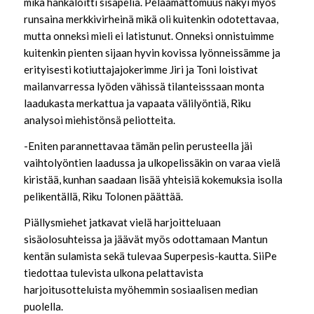
mikä hankaloitti sisäpeliä. Pelaamattomuus näkyi myös
runsaina merkkivirheinä mikä oli kuitenkin odotettavaa,
mutta onneksi mieli ei latistunut. Onneksi onnistuimme
kuitenkin pienten sijaan hyvin kovissa lyönneissämme ja
erityisesti kotiuttajajokerimme Jiri ja Toni loistivat
mailanvarressa lyöden vähissä tilanteisssaan monta
laadukasta merkattua ja vapaata välilyöntiä, Riku
analysoi miehistönsä peliotteita.
-Eniten parannettavaa tämän pelin perusteella jäi
vaihtolyöntien laadussa ja ulkopelissäkin on varaa vielä
kiristää, kunhan saadaan lisää yhteisiä kokemuksia isolla
pelikentällä, Riku Tolonen päättää.
Piällysmiehet jatkavat vielä harjoitteluaan
sisäolosuhteissa ja jäävät myös odottamaan Mantun
kentän sulamista sekä tulevaa Superpesis-kautta. SiiPe
tiedottaa tulevista ulkona pelattavista
harjoitusotteluista myöhemmin sosiaalisen median
puolella.