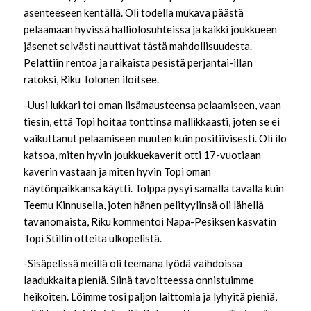
asenteeseen kentällä. Oli todella mukava päästä
pelaamaan hyvissä halliolosuhteissa ja kaikki joukkueen
jäsenet selvästi nauttivat tästä mahdollisuudesta.
Pelattiin rentoa ja raikaista pesistä perjantai-illan
ratoksi, Riku Tolonen iloitsee.
-Uusi lukkari toi oman lisämausteensa pelaamiseen, vaan
tiesin, että Topi hoitaa tonttinsa mallikkaasti, joten se ei
vaikuttanut pelaamiseen muuten kuin positiivisesti. Oli ilo
katsoa, miten hyvin joukkuekaverit otti 17-vuotiaan
kaverin vastaan ja miten hyvin Topi oman
näytönpaikkansa käytti. Tolppa pysyi samalla tavalla kuin
Teemu Kinnusella, joten hänen pelityylinsä oli lähellä
tavanomaista, Riku kommentoi Napa-Pesiksen kasvatin
Topi Stillin otteita ulkopelistä.
-Sisäpelissä meillä oli teemana lyödä vaihdoissa
laadukkaita pieniä. Siinä tavoitteessa onnistuimme
heikoiten. Löimme tosi paljon laittomia ja lyhyitä pieniä,