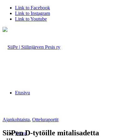
Link to Facebook
Link to Instagram
Link to Youtube
Etusivu
Ajankohtaista
,
Otteluraportit
SiiPen D-tytöille mitalisadetta
Seura