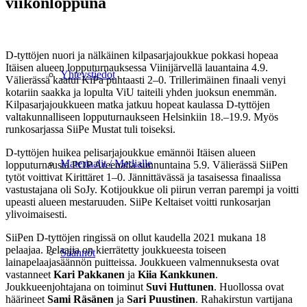
viikonloppuna
D-tyttöjen nuori ja nälkäinen kilpasarjajoukkue pokkasi hopeaa
Itäisen alueen lopputurnauksessa Viinijärvellä lauantaina 4.9.
Yhteystiedot
Välierässä kaatui KiPa puhtaasti 2–0. Trillerimäinen finaali venyi
kotariin saakka ja lopulta ViU taiteili yhden juoksun enemmän.
Kilpasarjajoukkueen matka jatkuu hopeat kaulassa D-tyttöjen
valtakunnalliseen lopputurnaukseen Helsinkiin 18.–19.9. Myös
runkosarjassa SiiPe Mustat tuli toiseksi.
D-tyttöjen huikea pelisarjajoukkue emännöi Itäisen alueen
Materiaalit / Medialle
lopputurnausta POP Areenalla sunnuntaina 5.9. Välierässä SiiPen
tytöt voittivat Kirittäret 1–0. Jännittävässä ja tasaisessa finaalissa
vastustajana oli SoJy. Kotijoukkue oli piirun verran parempi ja voitti
upeasti alueen mestaruuden. SiiPe Keltaiset voitti runkosarjan
ylivoimaisesti.
SiiPen D-tyttöjen ringissä on ollut kaudella 2021 mukana 18
pelaajaa. Pelaajia on kierrätetty joukkueesta toiseen
Säännöt
lainapelaajasäännön puitteissa. Joukkueen valmennuksesta ovat
vastanneet
Kari Pakkanen
ja
Kiia Kankkunen
.
Joukkueenjohtajana on toiminut
Suvi Huttunen
. Huollossa ovat
häärineet
Sami Räsänen
ja
Sari Puustinen
. Rahakirstun vartijana