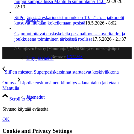
huippukamppailussa Mantulla sunnuntaina 14.6.
2.6.2026 -
22:19
SiiPe järjestää eskaripesisturnauksen 19.–21.5. – jatkopelit
Jäsenyys
kutsuvat mukaan kokeilemaan pesistä
18.5.2026 - 8:02
G-junnut ottavat ensiaskeleita pesäpalloon – kaveritaidot ja
joukkueena toimiminen tärkeässä roolissa
17.5.2026 - 21:37
© Siilinjärven Pesis ry | Mantunkuja 2, 71800 Siilinjärvi | toimisto@siipe.fi
Nettisivut:
UNELMA
Liity jäseneksi
SiiPen miesten Superpesiskarsinnat starttaavat keskiviikkona
Oulussa
Lipolle ensimmäinen kiinnitys – lauantaina jatketaan
Mantulla!
Jäsenedut
Scroll to top
Sivusto käyttää evästeitä.
OK
Cookie and Privacy Settings