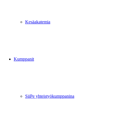
Kesäakatemia
Kumppanit
SiiPe yhteistyökumppanina