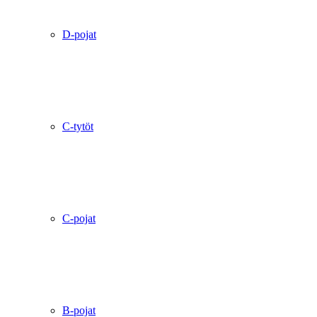
D-pojat
C-tytöt
C-pojat
B-pojat