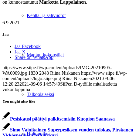
on kunnostautunut
Marketta Lappalainen
.
Kenttä- ja salivuorot
6.9.2021
Jaa
Jaa Facebook
Jaa X
Mantun kokoustilat
Share on WhatsApp
https://www.siipe.fi/wp-content/uploads/IMG-20210905-
WA0009.jpg
1830
2048
Riina Niskanen
https://www.siipe.fi/wp-
content/uploads/logo-siipe.png
Riina Niskanen
2021-09-06
12:20:23
2021-09-06 14:57:49
SiiPen D-tytöille mitalisadetta
viikonloppuna
Talkoolaiseksi
You might also like
Pesiskausi päättyi palkitsemisiin Kuopion Saanassa
Simo Vainikainen Superpesiksen vuoden tulokas, Pirskanen
Hoitopolku
Ykköspesiksen naislukkari