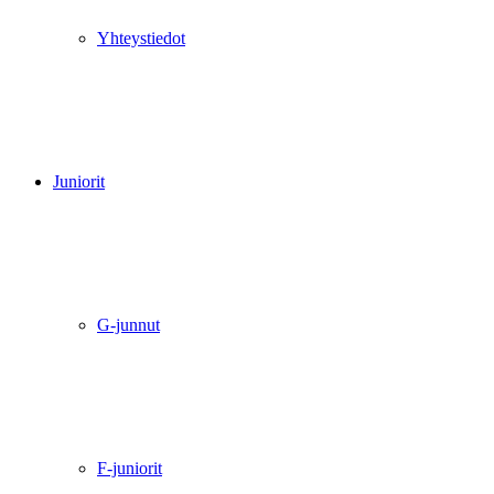
Yhteystiedot
Juniorit
G-junnut
F-juniorit