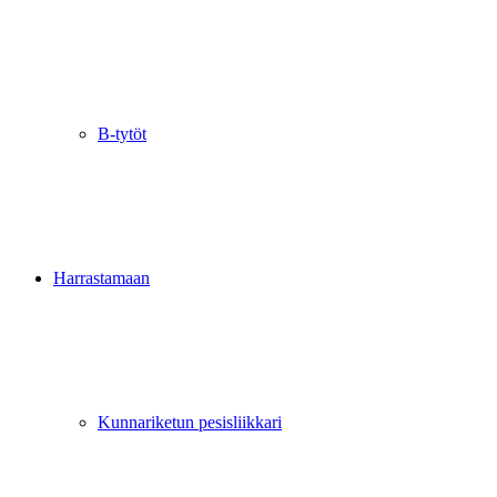
B-tytöt
Harrastamaan
Kunnariketun pesisliikkari