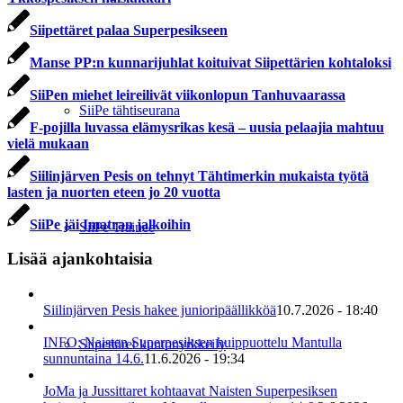
Siipettäret palaa Superpesikseen
Manse PP:n kunnarijuhlat koituivat Siipettärien kohtaloksi
SiiPen miehet leireilivät viikonlopun Tanhuvaarassa
SiiPe tähtiseurana
F-pojilla luvassa elämysrikas kesä – uusia pelaajia mahtuu
vielä mukaan
Siilinjärven Pesis on tehnyt Tähtimerkin mukaista työtä
lasten ja nuorten eteen jo 20 vuotta
SiiPe jäi Imatran jalkoihin
SiiPe Trainee
Lisää ajankohtaisia
Siilinjärven Pesis hakee junioripäällikköä
10.7.2026 - 18:40
INFO: Naisten Superpesiksen huippuottelu Mantulla
Siipettäret kuntonyrkkeily
sunnuntaina 14.6.
11.6.2026 - 19:34
JoMa ja Jussittaret kohtaavat Naisten Superpesiksen