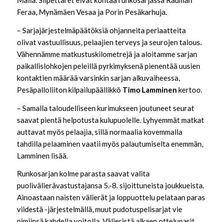
Maila. Siipettäret eivät kohtaa runkosarjassa Rauman
Feraa, Mynämäen Vesaa ja Porin Pesäkarhuja.
– Sarjajärjestelmäpäätöksiä ohjanneita periaatteita
olivat vastuullisuus, pelaajien terveys ja seurojen talous.
Vähennämme matkustuskilometrejä ja aloitamme sarjan
paikallislohkojen peleillä pyrkimyksenä pienentää uusien
kontaktien määrää varsinkin sarjan alkuvaiheessa,
Pesäpalloliiton kilpailupäällikkö
Timo Lamminen
kertoo.
– Samalla taloudelliseen kurimukseen joutuneet seurat
saavat pientä helpotusta kulupuolelle. Lyhyemmät matkat
auttavat myös pelaajia, sillä normaalia kovemmalla
tahdilla pelaaminen vaatii myös palautumiselta enemmän,
Lamminen lisää.
Runkosarjan kolme parasta saavat valita
puolivälierävastustajansa 5.-8. sijoittuneista joukkueista.
Ainoastaan naisten välierät ja loppuottelu pelataan paras
viidestä -järjestelmällä, muut pudotuspelisarjat vie
nimiinsä kahdella voitolla. Välieristä alkaen otteluparit