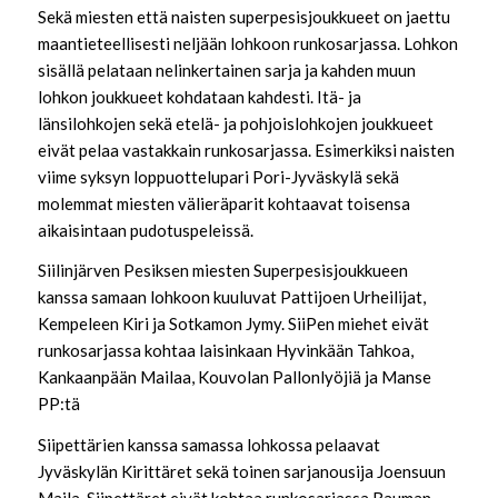
Sekä miesten että naisten superpesisjoukkueet on jaettu
maantieteellisesti neljään lohkoon runkosarjassa. Lohkon
sisällä pelataan nelinkertainen sarja ja kahden muun
lohkon joukkueet kohdataan kahdesti. Itä- ja
länsilohkojen sekä etelä- ja pohjoislohkojen joukkueet
eivät pelaa vastakkain runkosarjassa. Esimerkiksi naisten
viime syksyn loppuottelupari Pori-Jyväskylä sekä
molemmat miesten välieräparit kohtaavat toisensa
aikaisintaan pudotuspeleissä.
Siilinjärven Pesiksen miesten Superpesisjoukkueen
kanssa samaan lohkoon kuuluvat Pattijoen Urheilijat,
Kempeleen Kiri ja Sotkamon Jymy. SiiPen miehet eivät
runkosarjassa kohtaa laisinkaan Hyvinkään Tahkoa,
Kankaanpään Mailaa, Kouvolan Pallonlyöjiä ja Manse
PP:tä
Siipettärien kanssa samassa lohkossa pelaavat
Jyväskylän Kirittäret sekä toinen sarjanousija Joensuun