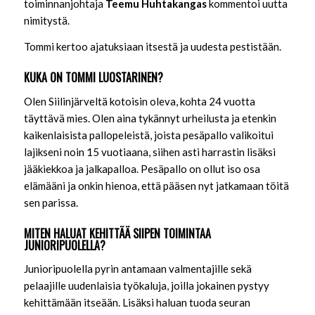
toiminnanjohtaja
Teemu Huhtakangas
kommentoi uutta
nimitystä.
Tommi kertoo ajatuksiaan itsestä ja uudesta pestistään.
KUKA ON TOMMI LUOSTARINEN?
Olen Siilinjärveltä kotoisin oleva, kohta 24 vuotta
täyttävä mies. Olen aina tykännyt urheilusta ja etenkin
kaikenlaisista pallopeleistä, joista pesäpallo valikoitui
lajikseni noin 15 vuotiaana, siihen asti harrastin lisäksi
jääkiekkoa ja jalkapalloa. Pesäpallo on ollut iso osa
elämääni ja onkin hienoa, että pääsen nyt jatkamaan töitä
sen parissa.
MITEN HALUAT KEHITTÄÄ SIIPEN TOIMINTAA
JUNIORIPUOLELLA?
Junioripuolella pyrin antamaan valmentajille sekä
pelaajille uudenlaisia työkaluja, joilla jokainen pystyy
kehittämään itseään. Lisäksi haluan tuoda seuran