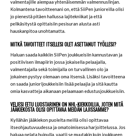
valmentajille aiempaa yhtenäisemmän valmennuslinjan.
Kolmantena tavoitteenani on, että SiiPen junioreilla olisi
jo pienestä pitäen hallussa lajitekniikat ja että
pelikäsitystä opittaisiin pesisuran alusta asti
hauskanpitoa unohtamatta.
MITKÄ TAVOITTEET ITSELLESI OLET ASETTANUT TYÖLLESI?
Haluan saada kaikkiin SiiPen joukkueisiin kannustavan ja
positiivisen ilmapiirin jossa jokaisella pelaajalla,
valmentajalla sekä toimijalla on turvallinen olo ja
jokainen pystyy olemaan oma itsensä. Lisäksi tavoitteena
on saada juniorijoukkeisiin lisää pelaajia ja sitä kautta
omia kasvatteja aikanaan pelaamaan edustusjoukkueisiin.
VELJESI EETU LUOSTARINEN ON NHL-KIEKKOILIJA, JOTEN MITÄ
JÄÄKIEKOSTA OLISI OPITTAVAA MEIDÄN LAJISSAMME?
Kyllähän jääkiekon puolelta meillä olisi opittavaa
itseohjautuvuudessa ja omatoimisessa harjoittelussa. Jos
haluaa pelata huipulla, vaatii se muutakin kuin joukkueen