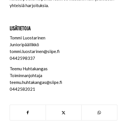
yhteisiä harjoituksia.
LISÄTIETOJA
Tommi Luostarinen
Junioripäällikkö
tommi.luostarinen@siipe.fi
0442598337
Teemu Huhtakangas
Toiminnanjohtaja
teemu.huhtakangas@siipe.fi
0442582021