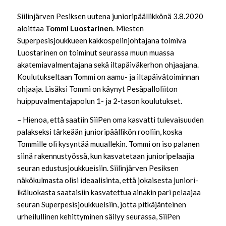
Siilinjärven Pesiksen uutena junioripäällikkönä 3.8.2020
aloittaa
Tommi Luostarinen
. Miesten
Superpesisjoukkueen kakkospelinjohtajana toimiva
Luostarinen on toiminut seurassa muun muassa
akatemiavalmentajana sekä iltapäiväkerhon ohjaajana.
Koulutukseltaan Tommi on aamu- ja iltapäivätoiminnan
ohjaaja. Lisäksi Tommi on käynyt Pesäpalloliiton
huippuvalmentajapolun 1- ja 2-tason koulutukset.
– Hienoa, että saatiin SiiPen oma kasvatti tulevaisuuden
palakseksi tärkeään junioripäällikön rooliin, koska
Tommille oli kysyntää muuallekin. Tommi on iso palanen
siinä rakennustyössä, kun kasvatetaan junioripelaajia
seuran edustusjoukkueisiin. Siilinjärven Pesiksen
näkökulmasta olisi ideaalisinta, että jokaisesta juniori-
ikäluokasta saataisiin kasvatettua ainakin pari pelaajaa
seuran Superpesisjoukkueisiin, jotta pitkäjänteinen
urheilullinen kehittyminen säilyy seurassa, SiiPen