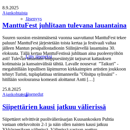
8.9.2025
Ajankohtaista
Jäsenyys
ManttuFest juhlitaan tulevana lauantaina
Suuren suosion ensimmäisenä vuonna saavuttanut ManttuFest tekee
paluun! ManttuFest järjestetään toista kertaa ja festivaali valtaa
jälleen Mantun pesäpallostadionin Siilinjärvellä lauantaina 30.
elokuuta. Tällä kertaa ManttuFestissä juhlitaan aina puoleenyöhön
Liity jäseneksi
asti! Tulevan lauantain huippuesiintyjät tarjoavat kattauksen
kotimaisia ja kansainvälisiä tähtiä. Lavalle nousevat ”Taikuri” -
megahitillään lopullisen läpimurron kirkkaimpien artistien joukkoon
tehnyt Turisti, tuplaplatinaa striimanneella ”Olisitpa sylissäni” -
hitillään soolouransa komeasti aloittanut Antti […]
25.8.2025
Jäsenedut
Ajankohtaista
Siipettärien kausi jatkuu välierissä
Siipettäret selvittivät puolivälieräsarjan Kuusankosken Puhtia
vastaan otteluvoitoin 2-1 ja näin ollen naisten kausi jatkuu
Ykköspesiksen välierissä. Välierissä vastaan asettuu