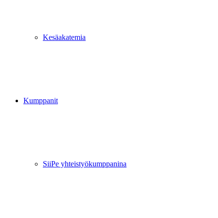
Kesäakatemia
Kumppanit
SiiPe yhteistyökumppanina