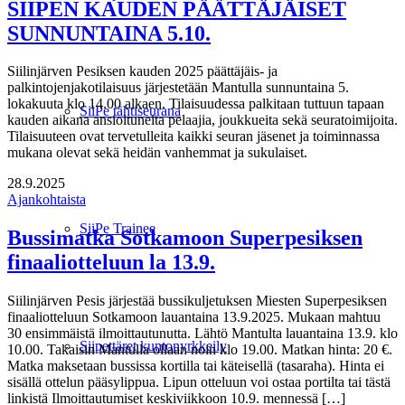
SIIPEN KAUDEN PÄÄTTÄJÄISET
SUNNUNTAINA 5.10.
Siilinjärven Pesiksen kauden 2025 päättäjäis- ja
palkintojenjakotilaisuus järjestetään Mantulla sunnuntaina 5.
lokakuuta klo 14.00 alkaen. Tilaisuudessa palkitaan tuttuun tapaan
SiiPe tähtiseurana
kauden aikana ansioituneita pelaajia, joukkueita sekä seuratoimijoita.
Tilaisuuteen ovat tervetulleita kaikki seuran jäsenet ja toiminnassa
mukana olevat sekä heidän vanhemmat ja sukulaiset.
28.9.2025
Ajankohtaista
SiiPe Trainee
Bussimatka Sotkamoon Superpesiksen
finaaliotteluun la 13.9.
Siilinjärven Pesis järjestää bussikuljetuksen Miesten Superpesiksen
finaaliotteluun Sotkamoon lauantaina 13.9.2025. Mukaan mahtuu
30 ensimmäistä ilmoittautunutta. Lähtö Mantulta lauantaina 13.9. klo
Siipettäret kuntonyrkkeily
10.00. Takaisin Mantulla ollaan noin klo 19.00. Matkan hinta: 20 €.
Matka maksetaan bussissa kortilla tai käteisellä (tasaraha). Hinta ei
sisällä ottelun pääsylippua. Lipun otteluun voi ostaa portilta tai tästä
linkistä Ilmoittautumiset keskiviikkoon 10.9. mennessä […]