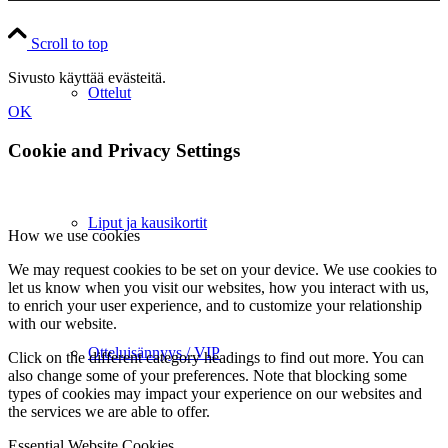
Scroll to top
Sivusto käyttää evästeitä.
Ottelut
OK
Cookie and Privacy Settings
Liput ja kausikortit
How we use cookies
We may request cookies to be set on your device. We use cookies to
let us know when you visit our websites, how you interact with us,
to enrich your user experience, and to customize your relationship
with our website.
Otteluisännyys / VIP
Click on the different category headings to find out more. You can
also change some of your preferences. Note that blocking some
types of cookies may impact your experience on our websites and
the services we are able to offer.
Essential Website Cookies