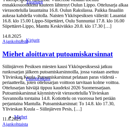
Tuomarit
ennakkosuosikkina kauteen lähtenyt Oulun Lippo. Ottelusarja alkaa
vierasottelulla lauantaina 16.8. Oulun Raksilassa. Paikka finaaliin
aukeaa kahdella voitolla. Naisten Ykköspesiksen välierät: Lauantai
16.8. klo 15.00 Lippo-Siipettäret, Oulu Sunnuntai 17.8. klo 16.00
Siipettäret-Lippo, Manttu Keskiviikko 20.8. klo 17.30 […]
14.8.2025
Kirjurit
Ajankohtaista
Miehet aloittavat putoamiskarsinnat
Siilinjärven Pesiksen miesten kausi Ykköspesiksessä jatkuu
runkosarjan jälkeen putoamiskarsinnoilla, jossa vastaan asettuu
Ylivieskan Kuula. Putoamiskarsinnat pelataan paras viidestä -
Pallohenkilöt
periaatteella, joten ottelusarjan voittoon tarvitaan kolme voittoa.
Ottelusarjan häviäjä tippuu kaudeksi 2026 Suomensarjaan.
Putoamiskarsinnat käynnistyvät vierasottelulla Ylivieskan
Suvannolla torstaina 14.8. Kotiottelu on vuorossa heti perään
perjantaina Mantulla. Putoamiskarsinnat: To 14.8. klo 17.30,
Ylivieskan Kuula – Siilinjärven Pesis, […]
Miehet
11.8.2025
Ajankohtaista