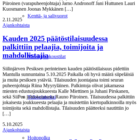
Piiroinen (varapuheenjohtaja) Jarno Andronoff Jani Huttunen Lauri
Kuosmanen Joonas Mykkänen […]
Kenttä- ja salivuorot
2.11.2025
Ajankohtaista
Kauden 2025 päätöstilaisuudessa
palkittiin pelaajia, toimijoita ja
mahdollistajia
Mantun kokoustilat
Siilinjärven Pesiksen perinteinen kauden päätöstilaisuus pidettiin
Mantulla sunnuntaina 5.10.2025 Paikalla oli hyvä määrä siipeläisiä
ja muita pesiksen ystäviä. Tilaisuuden juontajana toimi seuran
puheenjohtaja Riina Myyryläinen. Palkintoja olivat jakamassa
miesten edustusjoukkueesta Kalle Miettinen ja Juhani Pirskanen,
sekä SiiPen johtokunnasta Rauno Piiroinen. Tilaisuudessa palkittiin
Talkoolaiseksi
jokaisesta joukkueesta pelaajia ja muistettiin kiertopalkinnoilla myös
toimijoita sekä mahdollistajia. Tilaisuuden päätteeksi nautittiin jo
[…]
5.10.2025
Ajankohtaista
Hoitopolku