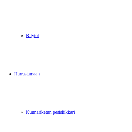
B-tytöt
Harrastamaan
Kunnariketun pesisliikkari