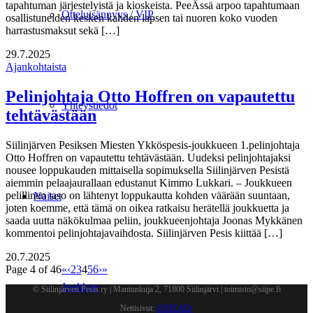
tapahtuman järjestelyistä ja kioskeista. PeeÄssä arpoo tapahtumaan
Otteluisännyys / VIP
osallistuneiden kesken kahden lapsen tai nuoren koko vuoden
harrastusmaksut sekä […]
29.7.2025
Ajankohtaista
Pelinjohtaja Otto Hoffren on vapautettu
Yhteystiedot
tehtävästään
Siilinjärven Pesiksen Miesten Ykköspesis-joukkueen 1.pelinjohtaja
Otto Hoffren on vapautettu tehtävästään. Uudeksi pelinjohtajaksi
nousee loppukauden mittaisella sopimuksella Siilinjärven Pesistä
aiemmin pelaajaurallaan edustanut Kimmo Lukkari. – Joukkueen
pelillinen taso on lähtenyt loppukautta kohden väärään suuntaan,
Naiset
joten koemme, että tämä on oikea ratkaisu herätellä joukkuetta ja
saada uutta näkökulmaa peliin, joukkueenjohtaja Joonas Mykkänen
kommentoi pelinjohtajavaihdosta. Siilinjärven Pesis kiittää […]
20.7.2025
Page 4 of 46
«
‹
2
3
4
5
6
›
»
Joukkue
© Siilinjärven Pesis ry | Mantunkuja 2, 71800 Siilinjärvi | toimisto@siipe.fi
Nettisivut:
UNELMA