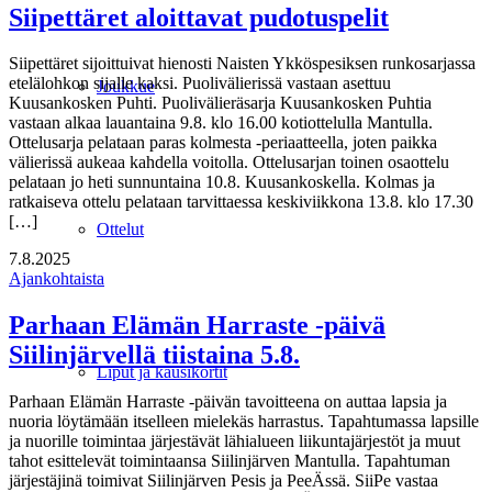
Siipettäret aloittavat pudotuspelit
Siipettäret sijoittuivat hienosti Naisten Ykköspesiksen runkosarjassa
etelälohkon sijalle kaksi. Puolivälierissä vastaan asettuu
Joukkue
Kuusankosken Puhti. Puolivälieräsarja Kuusankosken Puhtia
vastaan alkaa lauantaina 9.8. klo 16.00 kotiottelulla Mantulla.
Ottelusarja pelataan paras kolmesta -periaatteella, joten paikka
välierissä aukeaa kahdella voitolla. Ottelusarjan toinen osaottelu
pelataan jo heti sunnuntaina 10.8. Kuusankoskella. Kolmas ja
ratkaiseva ottelu pelataan tarvittaessa keskiviikkona 13.8. klo 17.30
[…]
Ottelut
7.8.2025
Ajankohtaista
Parhaan Elämän Harraste -päivä
Siilinjärvellä tiistaina 5.8.
Liput ja kausikortit
Parhaan Elämän Harraste -päivän tavoitteena on auttaa lapsia ja
nuoria löytämään itselleen mielekäs harrastus. Tapahtumassa lapsille
ja nuorille toimintaa järjestävät lähialueen liikuntajärjestöt ja muut
tahot esittelevät toimintaansa Siilinjärven Mantulla. Tapahtuman
järjestäjinä toimivat Siilinjärven Pesis ja PeeÄssä. SiiPe vastaa