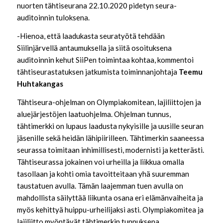
nuorten tähtiseurana 22.10.2020 pidetyn seura-
auditoinnin tuloksena.
-Hienoa, että laadukasta seuratyötä tehdään
Siilinjärvellä antaumuksella ja siitä osoituksena
auditoinnin kehut SiiPen toimintaa kohtaa, kommentoi
tähtiseurastatuksen jatkumista toiminnanjohtaja
Teemu
Huhtakangas
Tähtiseura-ohjelman on Olympiakomitean, lajiliittojen ja
aluejärjestöjen laatuohjelma. Ohjelman tunnus,
tähtimerkki on lupaus laadusta nykyisille ja uusille seuran
jäsenille sekä heidän lähipiirilleen. Tähtimerkin saaneessa
seurassa toimitaan inhimillisesti, modernisti ja ketterästi.
Tähtiseurassa jokainen voi urheilla ja liikkua omalla
tasollaan ja kohti omia tavoitteitaan yhä suuremman
taustatuen avulla. Tämän laajemman tuen avulla on
mahdollista säilyttää liikunta osana eri elämänvaiheita ja
myös kehittyä huippu-urheilijaksi asti. Olympiakomitea ja
lajiliitto myöntävät tähtimerkin tunnuksena