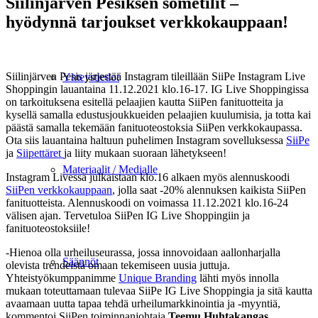
Siilinjärven Pesiksen sometilit –
hyödynnä tarjoukset verkkokauppaan!
Siilinjärven Pesis järjestää Instagram tileillään SiiPe Instagram Live
Yhteystiedot
Shoppingin lauantaina 11.12.2021 klo.16-17. IG Live Shoppingissa
on tarkoituksena esitellä pelaajien kautta SiiPen fanituotteita ja
kysellä samalla edustusjoukkueiden pelaajien kuulumisia, ja totta kai
päästä samalla tekemään fanituoteostoksia SiiPen verkkokaupassa.
Ota siis lauantaina haltuun puhelimen Instagram sovelluksessa
SiiPe
ja
Siipettäret
ja liity mukaan suoraan lähetykseen!
Materiaalit / Medialle
Instagram Livessä julkaistaan klo.16 alkaen myös alennuskoodi
SiiPen verkkokauppaan
, jolla saat -20% alennuksen kaikista SiiPen
fanituotteista. Alennuskoodi on voimassa 11.12.2021 klo.16-24
välisen ajan. Tervetuloa SiiPen IG Live Shoppingiin ja
fanituoteostoksiile!
-Hienoa olla urheiluseurassa, jossa innovoidaan aallonharjalla
Säännöt
olevista trendeistä omaan tekemiseen uusia juttuja.
Yhteistyökumppanimme
Unique Branding
lähti myös innolla
mukaan toteuttamaan tulevaa SiiPe IG Live Shoppingia ja sitä kautta
avaamaan uutta tapaa tehdä urheilumarkkinointia ja -myyntiä,
kommentoi SiiPen toiminnanjohtaja
Teemu Huhtakangas
.