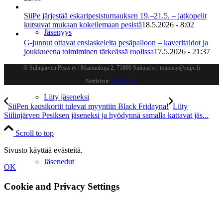
SiiPe järjestää eskaripesisturnauksen 19.–21.5. – jatkopelit
kutsuvat mukaan kokeilemaan pesistä
18.5.2026 - 8:02
Jäsenyys
G-junnut ottavat ensiaskeleita pesäpalloon – kaveritaidot ja
joukkueena toimiminen tärkeässä roolissa
17.5.2026 - 21:37
© Siilinjärven Pesis ry | Mantunkuja 2, 71800 Siilinjärvi | toimisto@siipe.fi
Nettisivut:
UNELMA
Liity jäseneksi
SiiPen kausikortit tulevat myyntiin Black Fridayna!
Liity
Siilinjärven Pesiksen jäseneksi ja hyödynnä samalla kattavat jäs...
Scroll to top
Sivusto käyttää evästeitä.
Jäsenedut
OK
Cookie and Privacy Settings