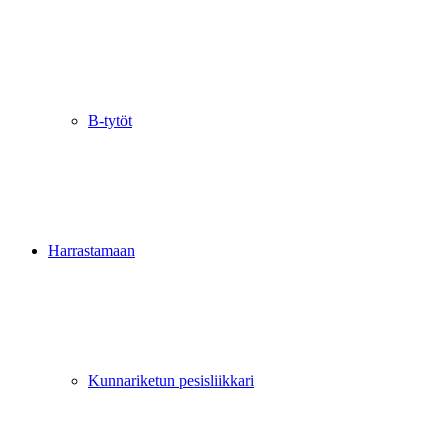
B-tytöt
Harrastamaan
Kunnariketun pesisliikkari