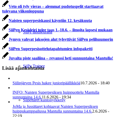
Veto oli tyly vieras – alemmat pudotuspelit starttaavat
tulevana viikonloppuna
Naisten superpesiskausi käyntiin 12. kesäkuuta
SiiPen Kesisleiri tulee taas 1.-18.6. – ilmoita lapsesi mukaan
SiiPe tähtiseurana
Jymyn vahvat jaksojen alut tylsyttivät SiiPen pelihuumorin
SiiPen Superpesisottelutapahtumien infopaketti
Juvalta piste saaliina – revanssi heti sunnuntaina Mantulla!
SiiPe Trainee
Lisää ajankohtaisia
Siilinjärven Pesis hakee junioripäällikköä
10.7.2026 - 18:40
INFO: Naisten Superpesiksen huippuottelu Mantulla
sunnuntaina 14.6.
11.6.2026 - 19:34
Siipettäret kuntonyrkkeily
JoMa ja Jussittaret kohtaavat Naisten Superpesiksen
huippukamppailussa Mantulla sunnuntaina 14.6.
2.6.2026 -
22:19