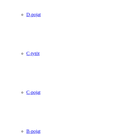
D-pojat
C-tytöt
C-pojat
B-pojat