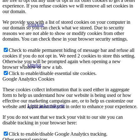
are free to opt out any time or opt in for other cookies to get a better
experience. If you refuse cookies we will remove all set cookies in
our domain.
We provide you with a list of stored cookies on your computer in
Joukkue
our domain so you can check what we stored. Due to security
reasons we are not able to show or modify cookies from other
domains. You can check these in your browser security settings.
Check to enable permanent hiding of message bar and refuse all
cookies if you do not opt in. We need 2 cookies to store this setting.
Otherwise you will be prompted again when opening a new
Ottelut
browser window or new a tab.
Click to enable/disable essential site cookies.
Google Analytics Cookies
These cookies collect information that is used either in aggregate
form to help us understand how our website is being used or how
effective our marketing campaigns are, or to help us customize our
Liput ja kausikortit
website and application for you in order to enhance your experience.
If you do not want that we track your visit to our site you can
disable tracking in your browser here:
Click to enable/disable Google Analytics tracking.
Other external services