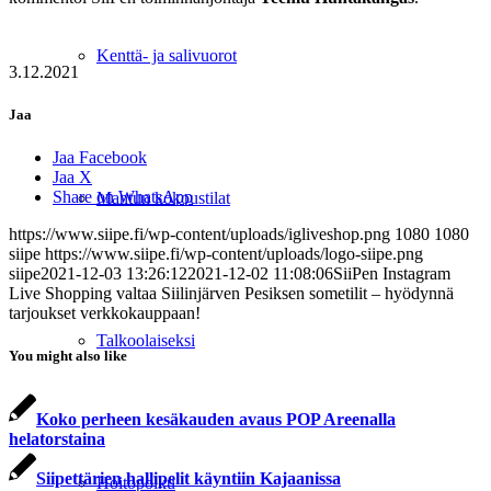
Kenttä- ja salivuorot
3.12.2021
Jaa
Jaa Facebook
Jaa X
Share on WhatsApp
Mantun kokoustilat
https://www.siipe.fi/wp-content/uploads/igliveshop.png
1080
1080
siipe
https://www.siipe.fi/wp-content/uploads/logo-siipe.png
siipe
2021-12-03 13:26:12
2021-12-02 11:08:06
SiiPen Instagram
Live Shopping valtaa Siilinjärven Pesiksen sometilit – hyödynnä
tarjoukset verkkokauppaan!
Talkoolaiseksi
You might also like
Koko perheen kesäkauden avaus POP Areenalla
helatorstaina
Siipettärien hallipelit käyntiin Kajaanissa
Hoitopolku