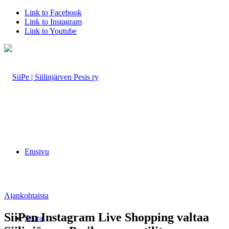
Link to Facebook
Link to Instagram
Link to Youtube
Etusivu
Ajankohtaista
SiiPen Instagram Live Shopping valtaa
Seura