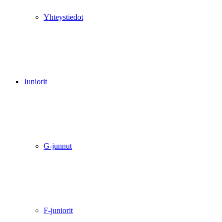
Yhteystiedot
Juniorit
G-junnut
F-juniorit