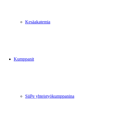
Kesäakatemia
Kumppanit
SiiPe yhteistyökumppanina