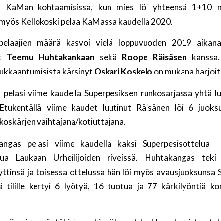
ja KaMan kohtaamisissa, kun mies löi yhteensä 1+10 n
myös Kellokoski pelaa KaMassa kaudella 2020.
pelaajien määrä kasvoi vielä loppuvuoden 2019 aikan
et
Teemu Huhtakankaan
sekä
Roope Räisäsen
kanssa.
oukkaantumisista kärsinyt
Oskari Koskelo
on mukana harjoit
pelasi viime kaudella Superpesiksen runkosarjassa yhtä 
. Etukentällä viime kaudet luutinut Räisänen löi 6 juoks
koskärjen vaihtajana/kotiuttajana.
ngas pelasi viime kaudella kaksi Superpesisottelua 
lua Laukaan Urheilijoiden riveissä. Huhtakangas teki
ttinsä ja toisessa ottelussa hän löi myös avausjuoksunsa 
 tilille kertyi 6 lyötyä, 16 tuotua ja 77 kärkilyöntiä k