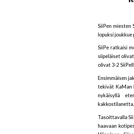
SiiPen miesten 
lopuksi joukkue
SiiPe ratkaisi 
siipeläiset oliv
olivat 3-2 SiiPell
Ensimmäisen jak
tekivät KaMan k
nykäisyllä et
kakkostilanetta
Tasoittavalla Si
haavaan kotipe