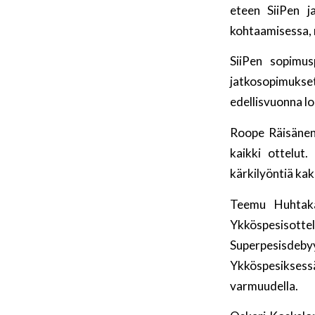
eteen SiiPen 
kohtaamisessa, 
SiiPen sopimus
jatkosopimuks
edellisvuonna l
Roope Räisänen 
kaikki ottelut
kärkilyöntiä kak
Teemu Huhtaka
Ykköspesisotte
Superpesisdebyy
Ykköspesiksessä
varmuudella.