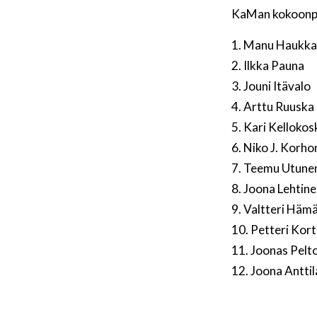
KaMan kokoon
1. Manu Haukka
2. Ilkka Pauna
3. Jouni Itävalo
4. Arttu Ruuska
5. Kari Kellokos
6. Niko J. Korh
7. Teemu Utune
8. Joona Lehtin
9. Valtteri Häm
10. Petteri Kort
11. Joonas Pelt
12. Joona Anttil