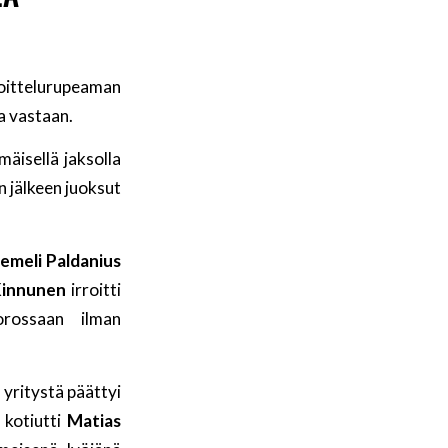
joittelurupeaman
a vastaan.
äisellä jaksolla
n jälkeen juoksut
emeli Paldanius
innunen
irroitti
orossaan ilman
 yritystä päättyi
kotiutti
Matias