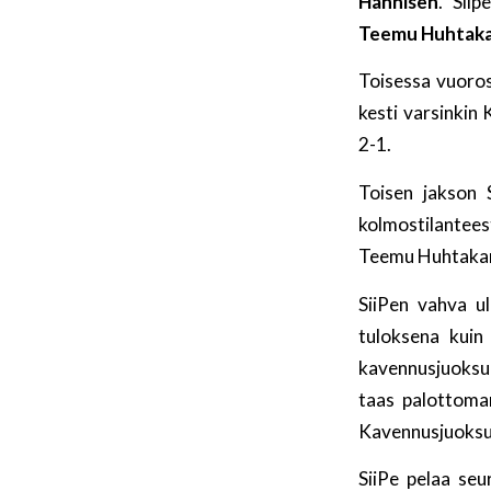
Hännisen
. Siip
Teemu Huhtak
Toisessa vuoro
kesti varsinkin
2-1.
Toisen jakson 
kolmostilantee
Teemu Huhtakank
SiiPen vahva ul
tuloksena kuin
kavennusjuoksun
taas palottoman
Kavennusjuoksu
SiiPe pelaa se