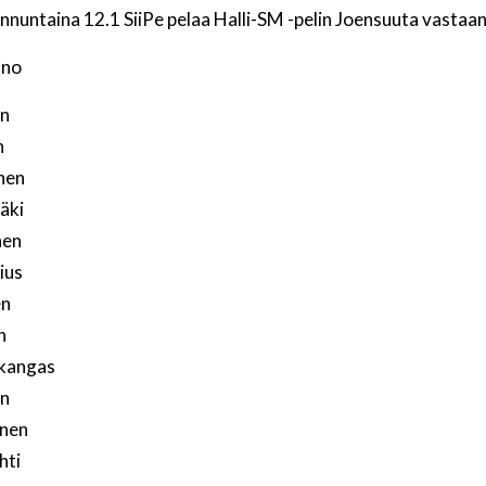
nuntaina 12.1 SiiPe pelaa Halli-SM -pelin Joensuuta vastaan
ano
en
n
nen
äki
nen
ius
en
n
kangas
en
änen
hti