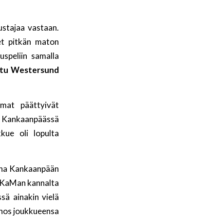
ustajaa vastaan.
t pitkän maton
uspeliin samalla
ttu Westersund
mmat päättyivät
Kankaanpäässä
kue oli lopulta
ona Kankaanpään
 KaMan kannalta
ä ainakin vielä
nos joukkueensa