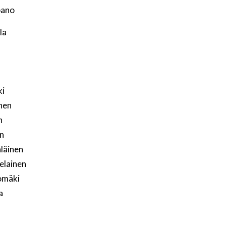
pano
la
ki
onen
n
en
äläinen
elainen
omäki
a