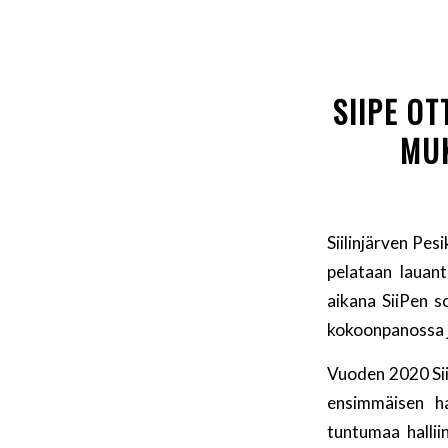
SIIPE O
MUK
Siilinjärven Pe
pelataan lauan
aikana SiiPen s
kokoonpanossa j
Vuoden 2020 SiiP
ensimmäisen ha
tuntumaa halli