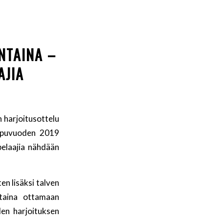
NTAINA –
AJIA
 harjoitusottelu
oppuvuoden 2019
pelaajia nähdään
en lisäksi talven
ntaina ottamaan
en harjoituksen