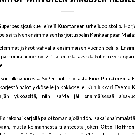
Superpesisjoukkue leireili Kuortaneen urheiluopistolla. Har
 pelasi talven ensimmäisen harjoituspelin Kankaanpään Maila
molemmat jaksot vahvalla ensimmäisen vuoron pelillä. Ensimm
at parempia numeroin 2-1 ja toisella jaksolla kolmen vuoropari
e.
son ulkovuorossa SiiPen polttolinjasta
Eino Puustinen
ja
E
ärjestä palot ykköselle ja kakkoselle. Kun lukkari
Teemu K
enijän ykköseltä, niin KaMa jäi ensimäisessä sisävu
.
iPe rakensi kärjellä palottoman ajolähdön. Kaksi ensimmäistä
sään, mutta kolmannesta tilanteesta jokeri
Otto Hoffren