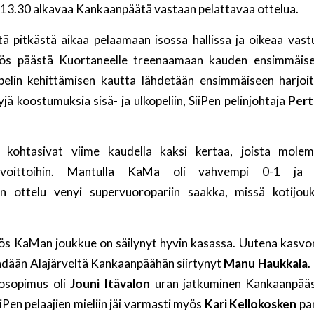
o 13.30 alkavaa Kankaanpäätä vastaan pelattavaa ottelua.
 pitkästä aikaa pelaamaan isossa hallissa ja oikeaa vast
s päästä Kuortaneelle treenaamaan kauden ensimmäise
elin kehittämisen kautta lähdetään ensimmäiseen harjoit
yjä koostumuksia sisä- ja ulkopeliin, SiiPen pelinjohtaja
Per
kohtasivat viime kaudella kaksi kertaa, joista mole
voittoihin. Mantulla KaMa oli vahvempi 0-1 ja 
en ottelu venyi supervuoropariin saakka, missä kotijouk
yös KaMan joukkue on säilynyt hyvin kasassa. Uutena kasv
dään Alajärveltä Kankaanpäähän siirtynyt
Manu Haukkala
.
kosopimus oli
Jouni Itävalon
uran jatkuminen Kankaanpääss
Pen pelaajien mieliin jäi varmasti myös
Kari Kellokosken
pa