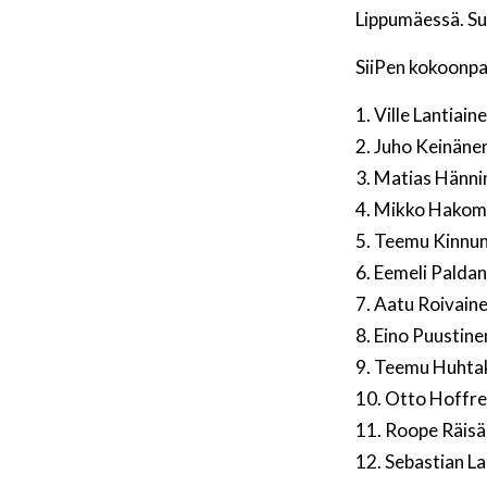
Lippumäessä. Sun
SiiPen kokoonp
1. Ville Lantiain
2. Juho Keinäne
3. Matias Hänni
4. Mikko Hakom
5. Teemu Kinnu
6. Eemeli Paldan
7. Aatu Roivain
8. Eino Puustine
9. Teemu Huhta
10. Otto Hoffr
11. Roope Räis
12. Sebastian La