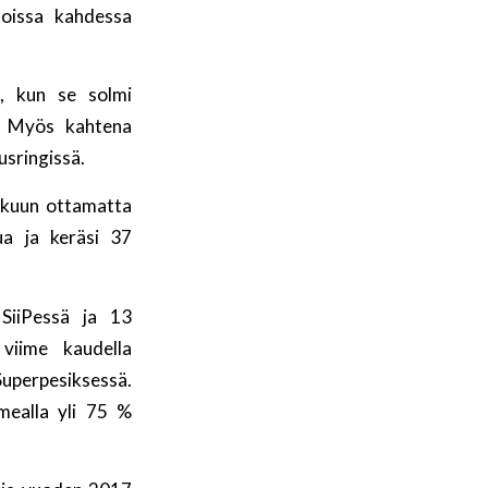
oissa kahdessa
a, kun se solmi
 Myös kahtena
usringissä.
lukuun ottamatta
ua ja keräsi 37
SiiPessä ja 13
 viime kaudella
Superpesiksessä.
omealla yli 75 %