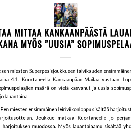
TTAA MITTAA KANKAANPÄÄSTÄ LAUA
ANA MYÖS ”UUSIA” SOPIMUSPELA
siksen miesten Superpesisjoukkueen talvikauden ensimmäinen
taina 4.1. Kuortaneella Kankaanpään Mailaa vastaan. L
opimuspelaajien määrä on vielä kasvanut ja uusia sopimus
o lauantaina.
en miesten ensimmäinen leiriviikonloppu sisältää harjoitust
rjoitusottelun. Joukkue matkaa Kuortaneelle jo perja
in harjoituksen muodossa. Myös lauantaiaamu sisältää yhd