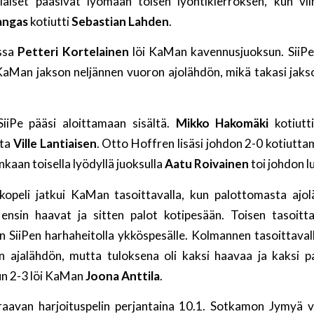
eläiset pääsivät lyömään toisen lyöntikierroksen, kun vi
angas
kotiutti
Sebastian Lahden
.
ssa
Petteri Kortelainen
löi KaMan kavennusjuoksun. SiiPe
 KaMan jakson neljännen vuoron ajolähdön, mikä takasi jaks
SiiPe pääsi aloittamaan sisältä.
Mikko Hakomäki
kotiutt
sta
Ville Lantiaisen
. Otto Hoffren lisäsi johdon 2-0 kotiutt
aan toisella lyödyllä juoksulla
Aatu Roivainen
toi johdon l
kopeli jatkui KaMan tasoittavalla, kun palottomasta ajol
 ensin haavat ja sitten palot kotipesään. Toisen tasoitt
 SiiPen harhaheitolla ykköspesälle. Kolmannen tasoittava
 ajalähdön, mutta tuloksena oli kaksi haavaa ja kaksi p
n 2-3 löi KaMan
Joona Anttila
.
uraavan harjoituspelin perjantaina 10.1. Sotkamon Jymyä 