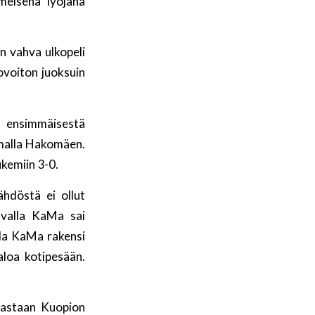
imeisenä lyöjänä
n vahva ulkopeli
ovoiton juoksuin
i ensimmäisestä
amalla Hakomäen.
ukemiin 3-0.
ähdöstä ei ollut
avalla KaMa sai
lla KaMa rakensi
aloa kotipesään.
vastaan Kuopion