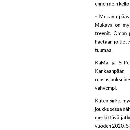
ennen noin kell
– Mukava päästä
Mukava on myö
treenit. Oman p
haetaan jo tiett
tuumaa.
KaMa ja SiiPe 
Kankaanpään 
runsasjuoksuin
vahvempi.
Kuten SiiPe, m
joukkueessa näh
merkittävä jat
vuoden 2020. Sii