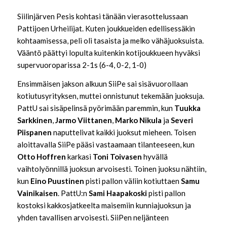
Siilinjärven Pesis kohtasi tänään vierasottelussaan
Pattijoen Urheilijat. Kuten joukkueiden edellisessäkin
kohtaamisessa, peli oli tasaista ja melko vähäjuoksuista.
Vääntö päättyi lopulta kuitenkin kotijoukkueen hyväksi
supervuoroparissa 2-1s (6-4, 0-2, 1-0)
Ensimmäisen jakson alkuun SiiPe sai sisävuorollaan
kotiutusyrityksen, muttei onnistunut tekemään juoksuja.
PattU sai sisäpelinsä pyörimään paremmin, kun
Tuukka
Sarkkinen
,
Jarmo Viittanen
,
Marko Nikula
ja
Severi
Piispanen
naputtelivat kaikki juoksut mieheen. Toisen
aloittavalla SiiPe pääsi vastaamaan tilanteeseen, kun
Otto Hoffren
karkasi
Toni Toivasen
hyvällä
vaihtolyönnillä juoksun arvoisesti. Toinen juoksu nähtiin,
kun
Eino Puustinen
pisti pallon väliin kotiuttaen
Samu
Vainikaisen
. PattU:n
Sami Haapakoski
pisti pallon
kostoksi kakkosjatkeelta maisemiin kunniajuoksun ja
yhden tavallisen arvoisesti. SiiPen neljänteen