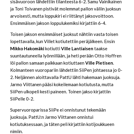
sisävuoroon lähdettiin tilanteesta 6-2. Samu Vainikainen
ja Toni Toivanen pistivät molemmat pallon väliin juoksun
arvoisesti, mutta loppukiri ei riittänyt jaksovoittoon.
Ensimmäisen jakson loppulukemiksi kirjattiin 6-4.
Toisen jakson ensimmäiset juoksut nähtiin vasta toisen
lopettavalla, kun Villet kotiutettiin peräjälkeen. Ensin
Mikko Hakomäki
kotiutti
Ville Lantiaisen
taakse
suuntautuneella lyönnillään, ja heti perään Otto Hoffren
löi pallon samaan paikkaan kotiuttaen
Ville Pietisen
.
Kolmanteen vuoropariin lähdettiin SiiPen johtaessa jo 0-
2. Neljännen aloittavalla PattU lähti hakemaan juoksuja.
Jarmo Viittanen pääsi kokeilemaan kotiutusta, mutta
SiiPen ulkopeli kesti paineen. Toinen jakso kirjattiin
SiiPelle 0-2.
Supervuoroparissa SiiPe ei onnistunut tekemään
juoksuja. PattU:n Jarmo Viittanen onnistui
kotiutuksessaan, ja täten peli kirjattiin kotijoukkueen
nimiin.