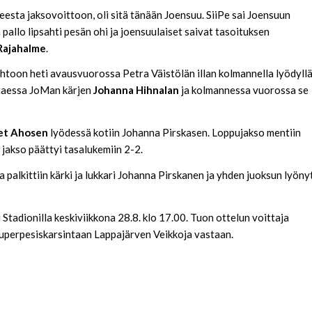
teesta jaksovoittoon, oli sitä tänään Joensuu. SiiPe sai Joensuun
 pallo lipsahti pesän ohi ja joensuulaiset saivat tasoituksen
Rajahalme
.
johtoon heti avausvuorossa Petra Väistölän illan kolmannella lyödyllä
ttaessa JoMan kärjen
Johanna Hihnalan
ja kolmannessa vuorossa se
et Ahosen
lyödessä kotiin Johanna Pirskasen. Loppujakso mentiin
jakso päättyi tasalukemiin 2-2.
 palkittiin kärki ja lukkari Johanna Pirskanen ja yhden juoksun lyöny
Stadionilla keskiviikkona 28.8. klo 17.00. Tuon ottelun voittaja
uperpesiskarsintaan Lappajärven Veikkoja vastaan.