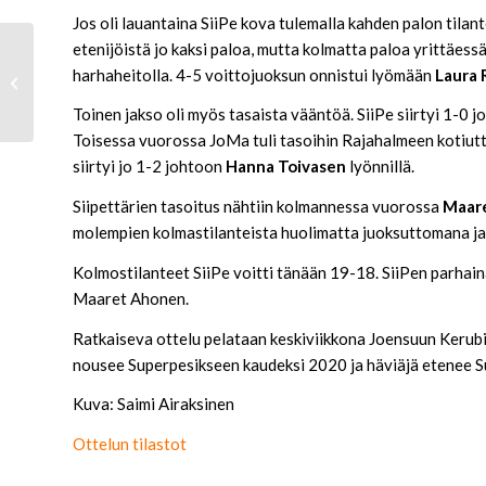
Jos oli lauantaina SiiPe kova tulemalla kahden palon tilan
etenijöistä jo kaksi paloa, mutta kolmatta paloa yrittäessä
Naisille voitto Joensuusta –
harhaheitolla. 4-5 voittojuoksun onnistui lyömään
Laura 
Superpesispaikka katkolla huomenna
Mantu...
Toinen jakso oli myös tasaista vääntöä. SiiPe siirtyi 1-0 
Toisessa vuorossa JoMa tuli tasoihin Rajahalmeen kotiu
siirtyi jo 1-2 johtoon
Hanna Toivasen
lyönnillä.
Siipettärien tasoitus nähtiin kolmannessa vuorossa
Maar
molempien kolmastilanteista huolimatta juoksuttomana ja 
Kolmostilanteet SiiPe voitti tänään 19-18. SiiPen parhaina
Maaret Ahonen.
Ratkaiseva ottelu pelataan keskiviikkona Joensuun Kerubi 
nousee Superpesikseen kaudeksi 2020 ja häviäjä etenee S
Kuva: Saimi Airaksinen
Ottelun tilastot