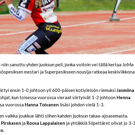
s niin sanottu yhden juoksun peli, jonka voitoin vei tällä kertaa JoMa
 Ykköspesiksen mestari ja Superpesikseen nousija ratkeaa keskiviikkona
rtyi ensin 1-0 johtoon yli 600-päisen kotiyleisön riemuksi
Jasmiina
 ohjat, kun toisessa vuorossa vieraat siirtyivät 1-2 johtoon
Henna
ssa vuorossa
Hanna Toivanen
lisäsi johdon vielä 1-3.
en vaikka joukkue lähti siihen kahden juoksun takaa-ajoasemasta.
 Pirskasen
ja
Roosa Lappalaisen
ja yhtäkkiä Siipettäret olivat jo 3-
en
.