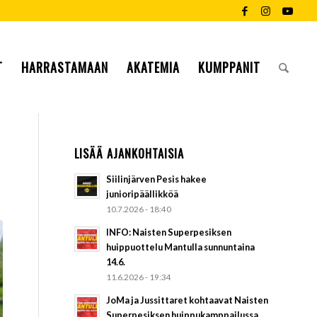
T
HARRASTAMAAN
AKATEMIA
KUMPPANIT
LISÄÄ AJANKOHTAISIA
Siilinjärven Pesis hakee
junioripäällikköä
10.7.2026 - 18:40
INFO: Naisten Superpesiksen
huippuottelu Mantulla sunnuntaina
14.6.
11.6.2026 - 19:34
JoMa ja Jussittaret kohtaavat Naisten
Superpesiksen huippukamppailussa