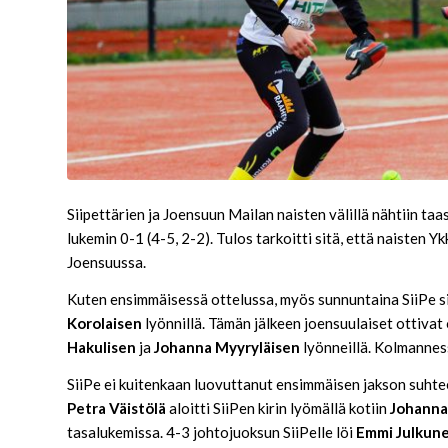
Siipettärien ja Joensuun Mailan naisten välillä nähtiin taa
lukemin 0-1 (4-5, 2-2). Tulos tarkoitti sitä, että naisten
Joensuussa.
Kuten ensimmäisessä ottelussa, myös sunnuntaina SiiPe sii
Korolaisen
lyönnillä. Tämän jälkeen joensuulaiset ottivat
Hakulisen
ja
Johanna Myyryläisen
lyönneillä. Kolmanne
SiiPe ei kuitenkaan luovuttanut ensimmäisen jakson suhte
Petra Väistölä
aloitti SiiPen kirin lyömällä kotiin
Johanna
tasalukemissa. 4-3 johtojuoksun SiiPelle löi
Emmi Julkun