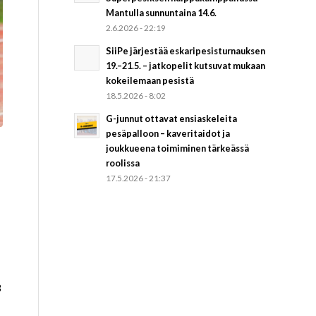
Mantulla sunnuntaina 14.6.
2.6.2026 - 22:19
SiiPe järjestää eskaripesisturnauksen
19.–21.5. – jatkopelit kutsuvat mukaan
kokeilemaan pesistä
18.5.2026 - 8:02
G-junnut ottavat ensiaskeleita
pesäpalloon – kaveritaidot ja
joukkueena toimiminen tärkeässä
roolissa
17.5.2026 - 21:37
3