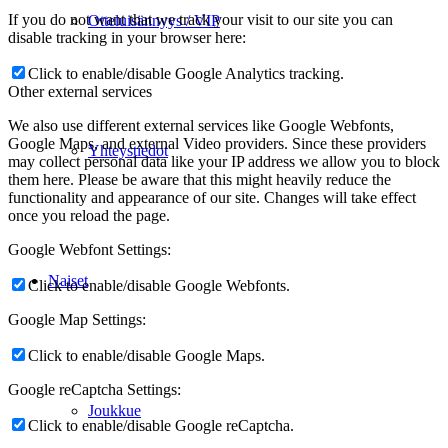
If you do not want that we track your visit to our site you can
Otteluisännyys / VIP
disable tracking in your browser here:
Click to enable/disable Google Analytics tracking.
Other external services
We also use different external services like Google Webfonts,
Google Maps, and external Video providers. Since these providers
Yhteystiedot
may collect personal data like your IP address we allow you to block
them here. Please be aware that this might heavily reduce the
functionality and appearance of our site. Changes will take effect
once you reload the page.
Google Webfont Settings:
Naiset
Click to enable/disable Google Webfonts.
Google Map Settings:
Click to enable/disable Google Maps.
Google reCaptcha Settings:
Joukkue
Click to enable/disable Google reCaptcha.