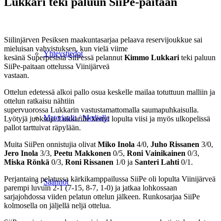
Lukkari teki paluun SiiPe-paitaan
Siilinjärven Pesiksen maakuntasarjaa pelaava reservijoukkue sai
mieluisan vahvistuksen, kun vielä viime
Yhteystiedot
kesänä Superpesistä SiiPessä pelannut
Kimmo Lukkari
teki paluun
SiiPe-paitaan ottelussa Viinijärveä
vastaan.
Ottelun edetessä alkoi pallo osua keskelle mailaa totuttuun malliin ja
ottelun ratkaisu nähtiin
supervuorossa Lukkarin vastustamattomalla saumapuhkaisulla.
Materiaalit / Medialle
Lyötyjä juoksuja Lukkarille kertyi lopulta viisi ja myös ulkopelissä
pallot tarttuivat räpylään.
Muita SiiPen onnistujia olivat
Miko Inola
4/0,
Juho Rissanen
3/0,
Jero Inola
3/3,
Peetu Makkonen
0/5,
Roni Vainikainen
0/3,
Miska Rönkä
0/3,
Roni Rissanen
1/0 ja
Santeri Lahti
0/1.
Perjantaina pelatussa kärkikamppailussa SiiPe oli lopulta Viinijärveä
Säännöt
parempi luvuin 2-1 (7-15, 8-7, 1-0) ja jatkaa lohkossaan
sarjajohdossa viiden pelatun ottelun jälkeen. Runkosarjaa SiiPe
kolmosella on jäljellä neljä ottelua.