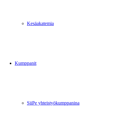
Kesäakatemia
Kumppanit
SiiPe yhteistyökumppanina