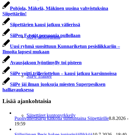
Pohjola, Mäkelä, Mäkinen uusina vahvistuksina
Siipettäriin!
Siipettärien kausi jatkuu välierissä
SiiPen F-tytöt persoonia pullollaan
SiiPe tähtiseurana
Uusi ryhmä suosittuun Kunnariketun pesisliikkariin –
Ilmoita lapsesi mukaan
Avausjakson lyöntimylly toi pisteen
SiiPe voitti trilleriottelun – kausi jatkuu karsinnoissa
SiiPe Trainee
SiiPe jäi ilman juoksuja miesten Superpesiksen
halliavauksessa
Lisää ajankohtaisia
Siipettäret kuntonyrkkeily
Puolivälieräsarja katkolla sunnuntaina Siipettärille
8.8.2026 -
19:59
Siilinjärven Pesis hakee junioripäällikköä
10.7.2026 - 18:40