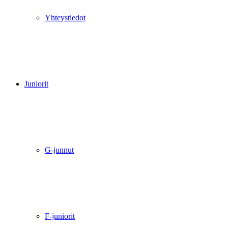
Yhteystiedot
Juniorit
G-junnut
F-juniorit