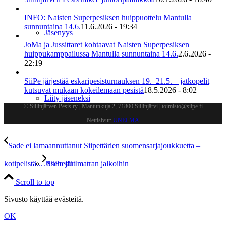
INFO: Naisten Superpesiksen huippuottelu Mantulla
sunnuntaina 14.6.
11.6.2026 - 19:34
Jäsenyys
JoMa ja Jussittaret kohtaavat Naisten Superpesiksen
huippukamppailussa Mantulla sunnuntaina 14.6.
2.6.2026 -
22:19
SiiPe järjestää eskaripesisturnauksen 19.–21.5. – jatkopelit
kutsuvat mukaan kokeilemaan pesistä
18.5.2026 - 8:02
Liity jäseneksi
© Siilinjärven Pesis ry | Mantunkuja 2, 71800 Siilinjärvi | toimisto@siipe.fi
Nettisivut:
UNELMA
Sade ei lamaannuttanut Siipettärien suomensarjajoukkuetta –
kotipelistä...
SiiPe jäi Imatran jalkoihin
Jäsenedut
Scroll to top
Sivusto käyttää evästeitä.
OK