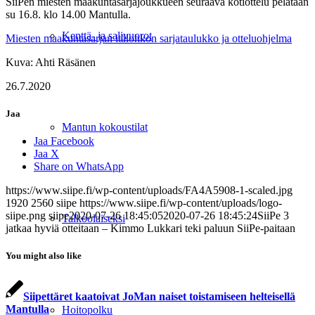
SiiPen miesten maakuntasarjajoukkueen seuraava kotiottelu pelataan
su 16.8. klo 14.00 Mantulla.
Kenttä- ja salivuorot
Miesten maakuntasarjan itälohkon sarjataulukko ja otteluohjelma
Kuva: Ahti Räsänen
26.7.2020
Jaa
Mantun kokoustilat
Jaa Facebook
Jaa X
Share on WhatsApp
https://www.siipe.fi/wp-content/uploads/FA4A5908-1-scaled.jpg
1920
2560
siipe
https://www.siipe.fi/wp-content/uploads/logo-
siipe.png
siipe
2020-07-26 18:45:05
2020-07-26 18:45:24
SiiPe 3
Talkoolaiseksi
jatkaa hyviä otteitaan – Kimmo Lukkari teki paluun SiiPe-paitaan
You might also like
Siipettäret kaatoivat JoMan naiset toistamiseen helteisellä
Mantulla
Hoitopolku