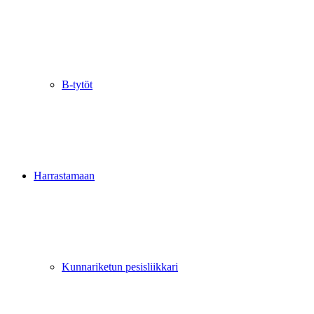
B-tytöt
Harrastamaan
Kunnariketun pesisliikkari