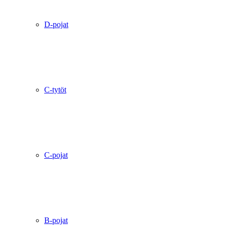
D-pojat
C-tytöt
C-pojat
B-pojat