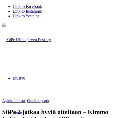
Link to Facebook
Link to Instagram
Link to Youtube
Etusivu
Ajankohtaista
,
Otteluraportit
SiiPe 3 jatkaa hyviä otteitaan – Kimmo
Seura