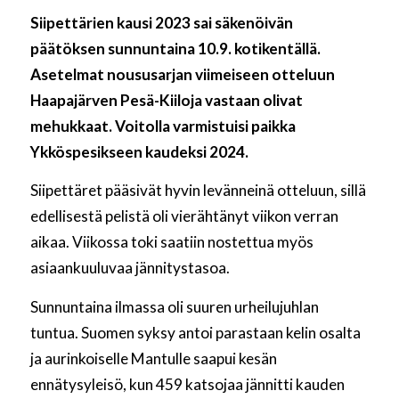
Siipettärien kausi 2023 sai säkenöivän
päätöksen sunnuntaina 10.9. kotikentällä.
Asetelmat noususarjan viimeiseen otteluun
Haapajärven Pesä-Kiiloja vastaan olivat
mehukkaat. Voitolla varmistuisi paikka
Ykköspesikseen kaudeksi 2024.
Siipettäret pääsivät hyvin levänneinä otteluun, sillä
edellisestä pelistä oli vierähtänyt viikon verran
aikaa. Viikossa toki saatiin nostettua myös
asiaankuuluvaa jännitystasoa.
Sunnuntaina ilmassa oli suuren urheilujuhlan
tuntua. Suomen syksy antoi parastaan kelin osalta
ja aurinkoiselle Mantulle saapui kesän
ennätysyleisö, kun 459 katsojaa jännitti kauden