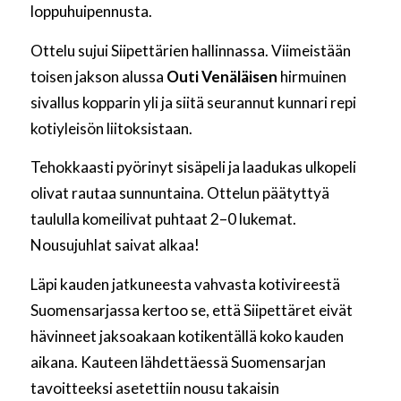
loppuhuipennusta.
Ottelu sujui Siipettärien hallinnassa. Viimeistään
toisen jakson alussa
Outi Venäläisen
hirmuinen
sivallus kopparin yli ja siitä seurannut kunnari repi
kotiyleisön liitoksistaan.
Tehokkaasti pyörinyt sisäpeli ja laadukas ulkopeli
olivat rautaa sunnuntaina. Ottelun päätyttyä
taululla komeilivat puhtaat 2–0 lukemat.
Nousujuhlat saivat alkaa!
Läpi kauden jatkuneesta vahvasta kotivireestä
Suomensarjassa kertoo se, että Siipettäret eivät
hävinneet jaksoakaan kotikentällä koko kauden
aikana. Kauteen lähdettäessä Suomensarjan
tavoitteeksi asetettiin nousu takaisin