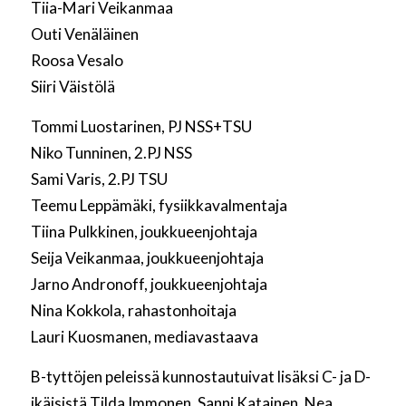
Tiia-Mari Veikanmaa
Outi Venäläinen
Roosa Vesalo
Siiri Väistölä
Tommi Luostarinen, PJ NSS+TSU
Niko Tunninen, 2.PJ NSS
Sami Varis, 2.PJ TSU
Teemu Leppämäki, fysiikkavalmentaja
Tiina Pulkkinen, joukkueenjohtaja
Seija Veikanmaa, joukkueenjohtaja
Jarno Andronoff, joukkueenjohtaja
Nina Kokkola, rahastonhoitaja
Lauri Kuosmanen, mediavastaava
B-tyttöjen peleissä kunnostautuivat lisäksi C- ja D-
ikäisistä Tilda Immonen, Sanni Katainen, Nea