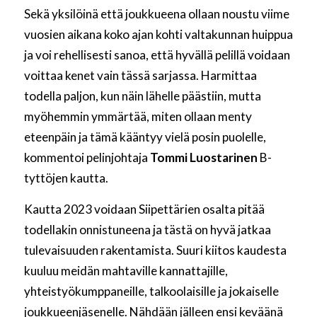
Sekä yksilöinä että joukkueena ollaan noustu viime
vuosien aikana koko ajan kohti valtakunnan huippua
ja voi rehellisesti sanoa, että hyvällä pelillä voidaan
voittaa kenet vain tässä sarjassa. Harmittaa
todella paljon, kun näin lähelle päästiin, mutta
myöhemmin ymmärtää, miten ollaan menty
eteenpäin ja tämä kääntyy vielä posin puolelle,
kommentoi pelinjohtaja
Tommi Luostarinen
B-
tyttöjen kautta.
Kautta 2023 voidaan Siipettärien osalta pitää
todellakin onnistuneena ja tästä on hyvä jatkaa
tulevaisuuden rakentamista. Suuri kiitos kaudesta
kuuluu meidän mahtaville kannattajille,
yhteistyökumppaneille, talkoolaisille ja jokaiselle
joukkueenjäsenelle. Nähdään jälleen ensi keväänä