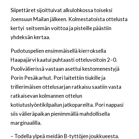
Siipettäret sijoittuivat alkulohkossa toiseksi
Joensuun Mailan jälkeen. Kolmestatoista ottelusta
kertyi seitsemän voittoa ja pisteille päästiin
yhdeksän kertaa.
Pudotuspelien ensimmäisellä kierroksella
Haapajärvi kaatui puhtaasti otteluvoitoin 2–0.
Puolivälierissä vastaan asettui kestomenestyjä
Porin Pesäkarhut. Pori laitettiin tiukille ja
trillerimäisen ottelusarjan ratkaisu saatiin vasta
ratkaisevan kolmannen ottelun
kotiutuslyöntikilpailun jatkopareilta. Pori nappasi
siis välieräpaikan pienimmällä mahdollisella
marginaalilla.
– Todella ylpeä meidän B-tyttöjen joukkueesta.